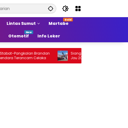
Lintas Sumut
Martabe
Otomotif
Info Loker
t–Pangkalan Brandan
Siang Ini Opening Festival Tao Toba Jou
 Terancam Celaka
Jou 2026 di Onan Baru Pangururan:
Malamnya Dihibur Marsada Band