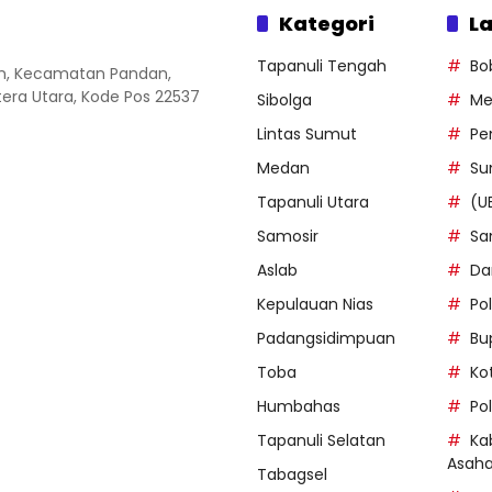
Kategori
La
Tapanuli Tengah
Bo
an, Kecamatan Pandan,
ra Utara, Kode Pos 22537
Sibolga
Me
Lintas Sumut
Pe
Medan
Su
Tapanuli Utara
(U
Samosir
Sa
Aslab
Da
Kepulauan Nias
Po
Padangsidimpuan
Bu
Toba
Ko
Humbahas
Po
Tapanuli Selatan
Ka
Asah
Tabagsel