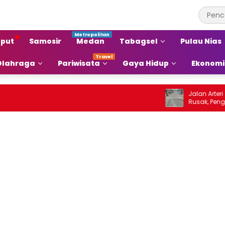
put
Samosir
Medan
Tabagsel
Pulau Nias
Olahraga
Pariwisata
Gaya Hidup
Ekonomi
Jalan Arteri Staba
Rusak, Pengendara