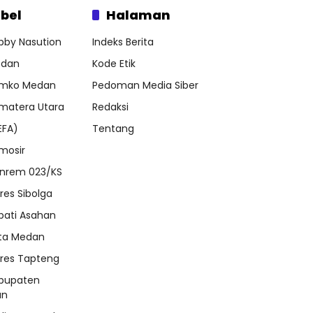
bel
Halaman
bby Nasution
Indeks Berita
dan
Kode Etik
mko Medan
Pedoman Media Siber
matera Utara
Redaksi
EFA)
Tentang
mosir
nrem 023/KS
lres Sibolga
pati Asahan
ta Medan
lres Tapteng
bupaten
an