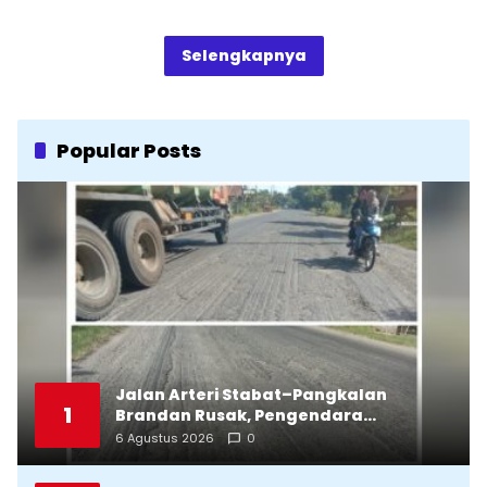
Selengkapnya
Popular Posts
Jalan Arteri Stabat–Pangkalan
1
Brandan Rusak, Pengendara
Terancam Celaka
6 Agustus 2026
0