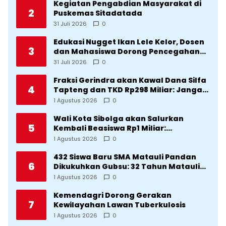
Kegiatan Pengabdian Masyarakat di
2
Puskemas Sitadatada
31 Juli 2026
0
Edukasi Nugget Ikan Lele Kelor, Dosen
3
dan Mahasiswa Dorong Pencegahan
Stunting di Desa Silangkitang
31 Juli 2026
0
Kecamatan Pahae Jae
Fraksi Gerindra akan Kawal Dana Silfa
4
Tapteng dan TKD Rp298 Miliar: Jangan
Sampai Pekerjaan Pusat dan Provinsi
1 Agustus 2026
0
Diklaim Kerjaan Tapteng
Wali Kota Sibolga akan Salurkan
5
Kembali Beasiswa Rp1 Miliar:
Diproritaskan Mahasiswa Korban
1 Agustus 2026
0
Bencana
432 Siswa Baru SMA Matauli Pandan
6
Dikukuhkan Gubsu: 32 Tahun Matauli
Cetak SDM Unggul
1 Agustus 2026
0
Kemendagri Dorong Gerakan
7
Kewilayahan Lawan Tuberkulosis
1 Agustus 2026
0