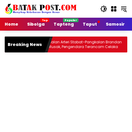
Langsung
ke
konten
Home
Sibolga
Tapteng
Taput
Samosir
Jalan Arteri Stabat–Pangkalan Brandan
Sian
Breaking News
Rusak, Pengendara Terancam Celaka
Jou 
buhan
Mala