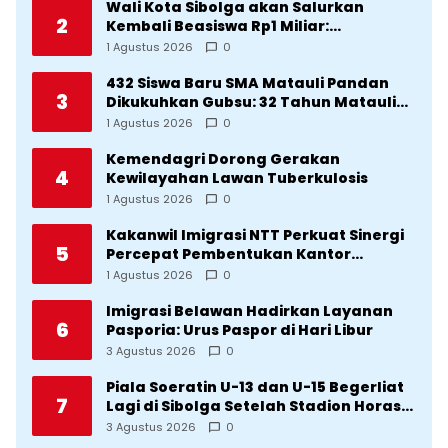
Wali Kota Sibolga akan Salurkan
2
Kembali Beasiswa Rp1 Miliar:
Diproritaskan Mahasiswa Korban
1 Agustus 2026
0
Bencana
432 Siswa Baru SMA Matauli Pandan
3
Dikukuhkan Gubsu: 32 Tahun Matauli
Cetak SDM Unggul
1 Agustus 2026
0
Kemendagri Dorong Gerakan
4
Kewilayahan Lawan Tuberkulosis
1 Agustus 2026
0
Kakanwil Imigrasi NTT Perkuat Sinergi
5
Percepat Pembentukan Kantor
Imigrasi Sumba Timur
1 Agustus 2026
0
Imigrasi Belawan Hadirkan Layanan
6
Pasporia: Urus Paspor di Hari Libur
3 Agustus 2026
0
Piala Soeratin U-13 dan U-15 Begerliat
7
Lagi di Sibolga Setelah Stadion Horas
Direvitalisasi Wali Kota
3 Agustus 2026
0