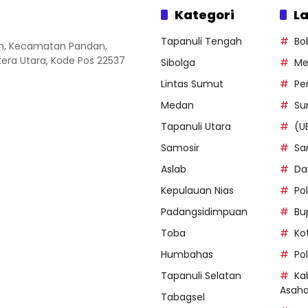
Kategori
La
Tapanuli Tengah
Bo
an, Kecamatan Pandan,
ra Utara, Kode Pos 22537
Sibolga
Me
Lintas Sumut
Pe
Medan
Su
Tapanuli Utara
(U
Samosir
Sa
Aslab
Da
Kepulauan Nias
Po
Padangsidimpuan
Bu
Toba
Ko
Humbahas
Po
Tapanuli Selatan
Ka
Asah
Tabagsel