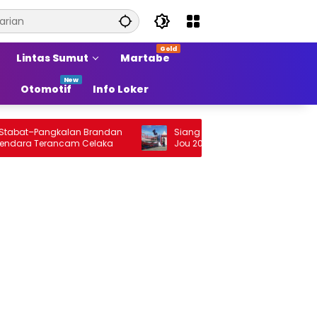
Lintas Sumut
Martabe
Otomotif
Info Loker
t–Pangkalan Brandan
Siang Ini Opening Festival Tao Toba Jou
 Terancam Celaka
Jou 2026 di Onan Baru Pangururan:
Malamnya Dihibur Marsada Band