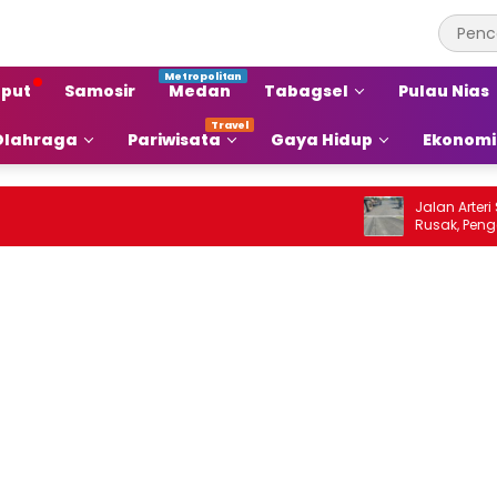
put
Samosir
Medan
Tabagsel
Pulau Nias
Olahraga
Pariwisata
Gaya Hidup
Ekonomi
Jalan Arteri Staba
Rusak, Pengendara