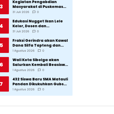
Kegiatan Pengabdian
3
Masyarakat di Puskemas
Sitadatada
31 Juli 2026
0
Edukasi Nugget Ikan Lele
4
Kelor, Dosen dan
Mahasiswa Dorong
31 Juli 2026
0
Pencegahan Stunting di
Desa Silangkitang
Fraksi Gerindra akan Kawal
5
Kecamatan Pahae Jae
Dana Silfa Tapteng dan
TKD Rp298 Miliar: Jangan
1 Agustus 2026
0
Sampai Pekerjaan Pusat
dan Provinsi Diklaim
Wali Kota Sibolga akan
6
Kerjaan Tapteng
Salurkan Kembali Beasiswa
Rp1 Miliar: Diproritaskan
1 Agustus 2026
0
Mahasiswa Korban
Bencana
432 Siswa Baru SMA Matauli
7
Pandan Dikukuhkan Gubsu:
32 Tahun Matauli Cetak
1 Agustus 2026
0
SDM Unggul