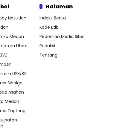
bel
Halaman
bby Nasution
Indeks Berita
dan
Kode Etik
mko Medan
Pedoman Media Siber
matera Utara
Redaksi
EFA)
Tentang
mosir
nrem 023/KS
lres Sibolga
pati Asahan
ta Medan
lres Tapteng
bupaten
an