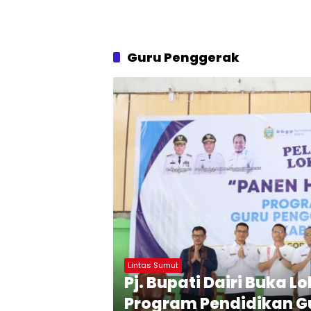
Guru Penggerak
Lintas Sumut
Pj. Bupati Dairi Buka 
Program Pendidikan G