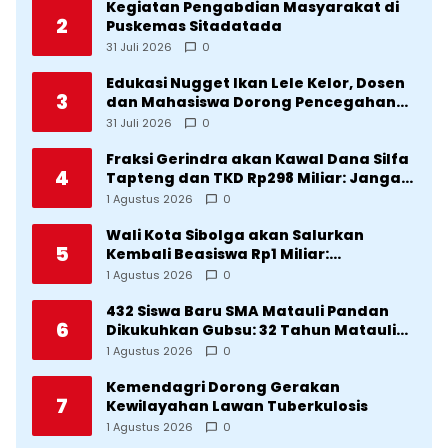
Kegiatan Pengabdian Masyarakat di
2
Puskemas Sitadatada
31 Juli 2026
0
Edukasi Nugget Ikan Lele Kelor, Dosen
3
dan Mahasiswa Dorong Pencegahan
Stunting di Desa Silangkitang
31 Juli 2026
0
Kecamatan Pahae Jae
Fraksi Gerindra akan Kawal Dana Silfa
4
Tapteng dan TKD Rp298 Miliar: Jangan
Sampai Pekerjaan Pusat dan Provinsi
1 Agustus 2026
0
Diklaim Kerjaan Tapteng
Wali Kota Sibolga akan Salurkan
5
Kembali Beasiswa Rp1 Miliar:
Diproritaskan Mahasiswa Korban
1 Agustus 2026
0
Bencana
432 Siswa Baru SMA Matauli Pandan
6
Dikukuhkan Gubsu: 32 Tahun Matauli
Cetak SDM Unggul
1 Agustus 2026
0
Kemendagri Dorong Gerakan
7
Kewilayahan Lawan Tuberkulosis
1 Agustus 2026
0