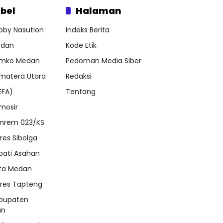
bel
Halaman
bby Nasution
Indeks Berita
dan
Kode Etik
mko Medan
Pedoman Media Siber
matera Utara
Redaksi
EFA)
Tentang
mosir
nrem 023/KS
lres Sibolga
pati Asahan
ta Medan
lres Tapteng
bupaten
an