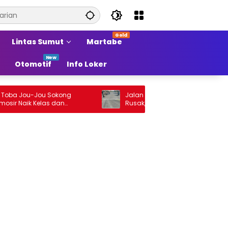
Lintas Sumut
Martabe
Otomotif
Info Loker
Jou-Jou Sokong
Jalan Arteri Stabat–Pangkalan Brandan
ik Kelas dan
Rusak, Pengendara Terancam Celaka
i Sumber Pertumbuhan