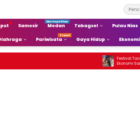
put
Samosir
Medan
Tabagsel
Pulau Nias
Olahraga
Pariwisata
Gaya Hidup
Ekonomi
Festival Tao Toba 
Ekonomi Samosir Na
Pariwisata Menjad
Ekonomi Baru