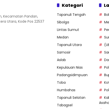
Kategori
La
Tapanuli Tengah
Bo
an, Kecamatan Pandan,
ra Utara, Kode Pos 22537
Sibolga
Me
Lintas Sumut
Pe
Medan
Su
Tapanuli Utara
(U
Samosir
Sa
Aslab
Da
Kepulauan Nias
Po
Padangsidimpuan
Bu
Toba
Ko
Humbahas
Po
Tapanuli Selatan
Ka
Asah
Tabagsel