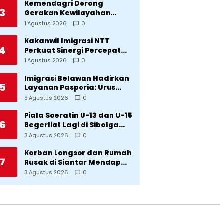
Kemendagri Dorong
3
Gerakan Kewilayahan
Lawan Tuberkulosis
1 Agustus 2026
0
Kakanwil Imigrasi NTT
4
Perkuat Sinergi Percepat
Pembentukan Kantor
1 Agustus 2026
0
Imigrasi Sumba Timur
Imigrasi Belawan Hadirkan
5
Layanan Pasporia: Urus
Paspor di Hari Libur
3 Agustus 2026
0
Piala Soeratin U-13 dan U-15
6
Begerliat Lagi di Sibolga
Setelah Stadion Horas
3 Agustus 2026
0
Direvitalisasi Wali Kota
Korban Longsor dan Rumah
7
Rusak di Siantar Mendapat
Bantuan dari Pemko
3 Agustus 2026
0