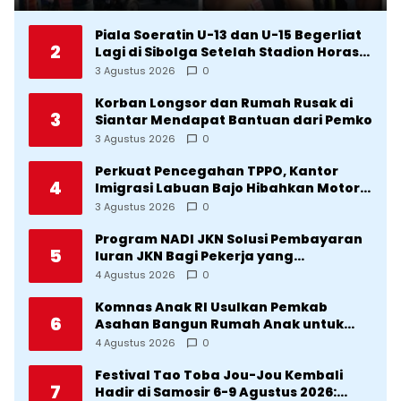
agar Terkenal
Piala Soeratin U-13 dan U-15 Begerliat
2
Lagi di Sibolga Setelah Stadion Horas
Direvitalisasi Wali Kota
3 Agustus 2026
0
Korban Longsor dan Rumah Rusak di
3
Siantar Mendapat Bantuan dari Pemko
3 Agustus 2026
0
Perkuat Pencegahan TPPO, Kantor
4
Imigrasi Labuan Bajo Hibahkan Motor
Operasional ke Lima Desa di
3 Agustus 2026
0
Manggarai
Program NADI JKN Solusi Pembayaran
5
Iuran JKN Bagi Pekerja yang
Penghasilannya Tidak Tetap
4 Agustus 2026
0
Komnas Anak RI Usulkan Pemkab
6
Asahan Bangun Rumah Anak untuk
Korban Kekerasan
4 Agustus 2026
0
Festival Tao Toba Jou-Jou Kembali
7
Hadir di Samosir 6-9 Agustus 2026: