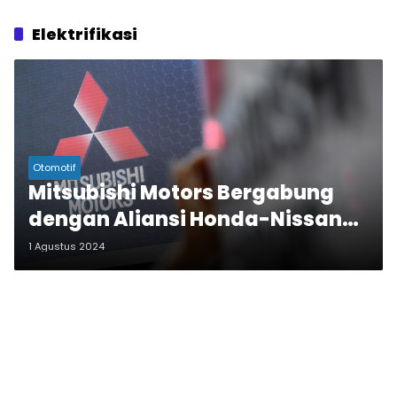
Elektrifikasi
Otomotif
Mitsubishi Motors Bergabung
dengan Aliansi Honda-Nissan
untuk Pengembangan Mobil
1 Agustus 2024
Listrik