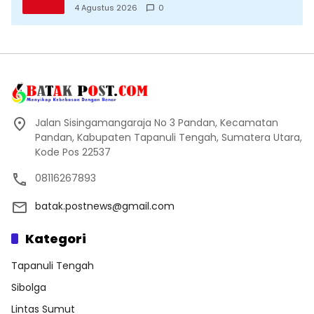
Datang Saksikan Kemeriahan dan Raih
4 Agustus 2026
0
Peluangnya
Jalan Sisingamangaraja No 3 Pandan, Kecamatan
Pandan, Kabupaten Tapanuli Tengah, Sumatera Utara,
Kode Pos 22537
08116267893
batak.postnews@gmail.com
Kategori
Tapanuli Tengah
Sibolga
Lintas Sumut