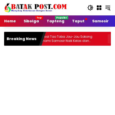
Langsung
ke
konten
Home
Sibolga
Tapteng
Taput
Samosir
Festival Tao Toba Jou-Jou Sokong
Jalan Arte
Breaking News
Ekonomi Samosir Naik Kelas dan
Rusak, Pe
Pariwisata Menjadi Sumber Pertumbuhan
Ekonomi Baru