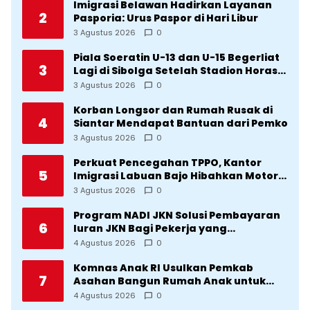
Imigrasi Belawan Hadirkan Layanan
2
Pasporia: Urus Paspor di Hari Libur
3 Agustus 2026
0
Piala Soeratin U-13 dan U-15 Begerliat
3
Lagi di Sibolga Setelah Stadion Horas
Direvitalisasi Wali Kota
3 Agustus 2026
0
Korban Longsor dan Rumah Rusak di
4
Siantar Mendapat Bantuan dari Pemko
3 Agustus 2026
0
Perkuat Pencegahan TPPO, Kantor
5
Imigrasi Labuan Bajo Hibahkan Motor
Operasional ke Lima Desa di
3 Agustus 2026
0
Manggarai
Program NADI JKN Solusi Pembayaran
6
Iuran JKN Bagi Pekerja yang
Penghasilannya Tidak Tetap
4 Agustus 2026
0
Komnas Anak RI Usulkan Pemkab
7
Asahan Bangun Rumah Anak untuk
Korban Kekerasan
4 Agustus 2026
0