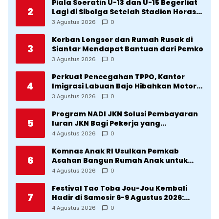
Piala Soeratin U-13 dan U-15 Begerliat
2
Lagi di Sibolga Setelah Stadion Horas
Direvitalisasi Wali Kota
3 Agustus 2026
0
Korban Longsor dan Rumah Rusak di
3
Siantar Mendapat Bantuan dari Pemko
3 Agustus 2026
0
Perkuat Pencegahan TPPO, Kantor
4
Imigrasi Labuan Bajo Hibahkan Motor
Operasional ke Lima Desa di
3 Agustus 2026
0
Manggarai
Program NADI JKN Solusi Pembayaran
5
Iuran JKN Bagi Pekerja yang
Penghasilannya Tidak Tetap
4 Agustus 2026
0
Komnas Anak RI Usulkan Pemkab
6
Asahan Bangun Rumah Anak untuk
Korban Kekerasan
4 Agustus 2026
0
Festival Tao Toba Jou-Jou Kembali
7
Hadir di Samosir 6-9 Agustus 2026:
Datang Saksikan Kemeriahan dan Raih
4 Agustus 2026
0
Peluangnya