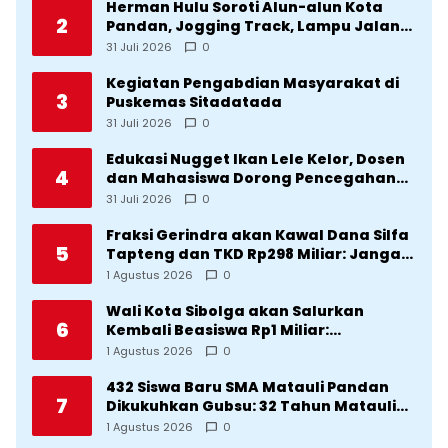
Herman Hulu Soroti Alun-alun Kota
2
Pandan, Jogging Track, Lampu Jalan
Lingkar Kota yang Tak Terurus
31 Juli 2026
0
Kegiatan Pengabdian Masyarakat di
3
Puskemas Sitadatada
31 Juli 2026
0
Edukasi Nugget Ikan Lele Kelor, Dosen
4
dan Mahasiswa Dorong Pencegahan
Stunting di Desa Silangkitang
31 Juli 2026
0
Kecamatan Pahae Jae
Fraksi Gerindra akan Kawal Dana Silfa
5
Tapteng dan TKD Rp298 Miliar: Jangan
Sampai Pekerjaan Pusat dan Provinsi
1 Agustus 2026
0
Diklaim Kerjaan Tapteng
Wali Kota Sibolga akan Salurkan
6
Kembali Beasiswa Rp1 Miliar:
Diproritaskan Mahasiswa Korban
1 Agustus 2026
0
Bencana
432 Siswa Baru SMA Matauli Pandan
7
Dikukuhkan Gubsu: 32 Tahun Matauli
Cetak SDM Unggul
1 Agustus 2026
0