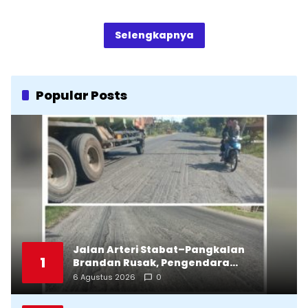
Selengkapnya
Popular Posts
Jalan Arteri Stabat–Pangkalan
1
Brandan Rusak, Pengendara
Terancam Celaka
6 Agustus 2026
0