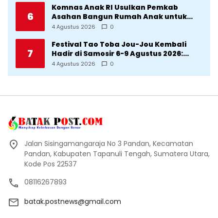
Komnas Anak RI Usulkan Pemkab
6
Asahan Bangun Rumah Anak untuk
Korban Kekerasan
4 Agustus 2026
0
Festival Tao Toba Jou-Jou Kembali
7
Hadir di Samosir 6-9 Agustus 2026:
Datang Saksikan Kemeriahan dan Raih
4 Agustus 2026
0
Peluangnya
Jalan Sisingamangaraja No 3 Pandan, Kecamatan
Pandan, Kabupaten Tapanuli Tengah, Sumatera Utara,
Kode Pos 22537
08116267893
batak.postnews@gmail.com