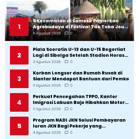
9 Kecamatan di Samosir Pamerkan
1
Agrobudaya di Festival Tao Toba Jou-
Jou 2026: Membranding Produk Lokal
8 Agustus 2026
0
agar Terkenal
Piala Soeratin U-13 dan U-15 Begerliat
2
Lagi di Sibolga Setelah Stadion Horas
Direvitalisasi Wali Kota
3 Agustus 2026
0
Korban Longsor dan Rumah Rusak di
3
Siantar Mendapat Bantuan dari Pemko
3 Agustus 2026
0
Perkuat Pencegahan TPPO, Kantor
4
Imigrasi Labuan Bajo Hibahkan Motor
Operasional ke Lima Desa di
3 Agustus 2026
0
Manggarai
Program NADI JKN Solusi Pembayaran
5
Iuran JKN Bagi Pekerja yang
Penghasilannya Tidak Tetap
4 Agustus 2026
0