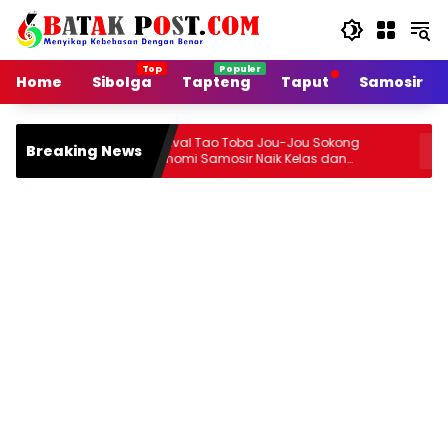
Langsung
ke
konten
Home
Sibolga
Tapteng
Taput
Samosir
Festival Tao Toba Jou-Jou Sokong
Jalan Arter
Breaking News
Ekonomi Samosir Naik Kelas dan
Rusak, Pen
Pariwisata Menjadi Sumber Pertumbuhan
Ekonomi Baru