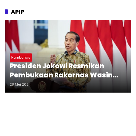
APIP
Humbahas
Presiden Jokowi Resmikan
Pembukaan Rakornas Wasin
2024 di Istana Negara
28 Mei 2024