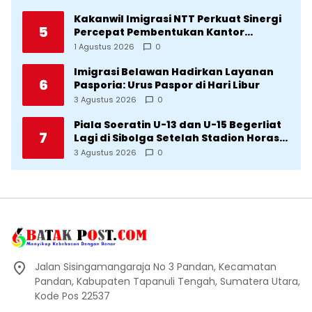
Kakanwil Imigrasi NTT Perkuat Sinergi
5
Percepat Pembentukan Kantor
Imigrasi Sumba Timur
1 Agustus 2026
0
Imigrasi Belawan Hadirkan Layanan
6
Pasporia: Urus Paspor di Hari Libur
3 Agustus 2026
0
Piala Soeratin U-13 dan U-15 Begerliat
7
Lagi di Sibolga Setelah Stadion Horas
Direvitalisasi Wali Kota
3 Agustus 2026
0
Jalan Sisingamangaraja No 3 Pandan, Kecamatan
Pandan, Kabupaten Tapanuli Tengah, Sumatera Utara,
Kode Pos 22537