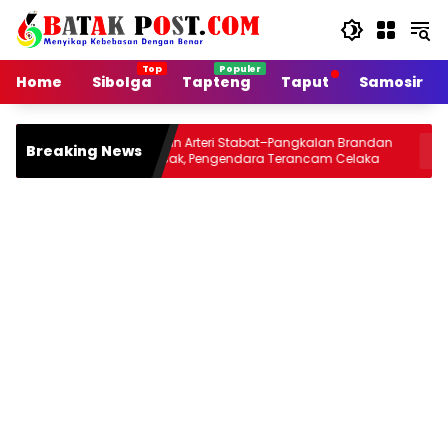
Langsung
ke
konten
Home
Sibolga
Tapteng
Taput
Samosir
Jalan Arteri Stabat–Pangkalan Brandan
Siang Ini
Breaking News
Rusak, Pengendara Terancam Celaka
Jou 2026 
Malamnya