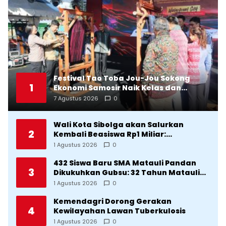
Festival Tao Toba Jou-Jou Sokong
1
Ekonomi Samosir Naik Kelas dan
Pariwisata Menjadi Sumber
7 Agustus 2026
0
Pertumbuhan Ekonomi Baru
Wali Kota Sibolga akan Salurkan
2
Kembali Beasiswa Rp1 Miliar:
Diproritaskan Mahasiswa Korban
1 Agustus 2026
0
Bencana
432 Siswa Baru SMA Matauli Pandan
3
Dikukuhkan Gubsu: 32 Tahun Matauli
Cetak SDM Unggul
1 Agustus 2026
0
Kemendagri Dorong Gerakan
4
Kewilayahan Lawan Tuberkulosis
1 Agustus 2026
0