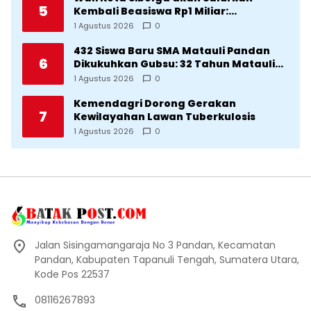
5
Kembali Beasiswa Rp1 Miliar:
Diproritaskan Mahasiswa Korban
1 Agustus 2026
0
Bencana
432 Siswa Baru SMA Matauli Pandan
6
Dikukuhkan Gubsu: 32 Tahun Matauli
Cetak SDM Unggul
1 Agustus 2026
0
Kemendagri Dorong Gerakan
7
Kewilayahan Lawan Tuberkulosis
1 Agustus 2026
0
Jalan Sisingamangaraja No 3 Pandan, Kecamatan
Pandan, Kabupaten Tapanuli Tengah, Sumatera Utara,
Kode Pos 22537
08116267893