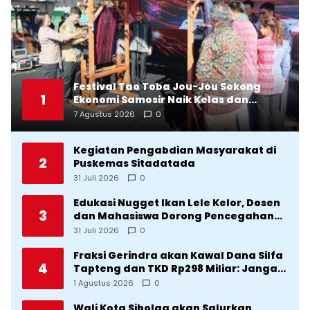
Festival Tao Toba Jou-Jou Sokong
1
Ekonomi Samosir Naik Kelas dan
Pariwisata Menjadi Sumber
7 Agustus 2026
0
Pertumbuhan Ekonomi Baru
Kegiatan Pengabdian Masyarakat di
2
Puskemas Sitadatada
31 Juli 2026
0
Edukasi Nugget Ikan Lele Kelor, Dosen
3
dan Mahasiswa Dorong Pencegahan
Stunting di Desa Silangkitang
31 Juli 2026
0
Kecamatan Pahae Jae
Fraksi Gerindra akan Kawal Dana Silfa
4
Tapteng dan TKD Rp298 Miliar: Jangan
Sampai Pekerjaan Pusat dan Provinsi
1 Agustus 2026
0
Diklaim Kerjaan Tapteng
Wali Kota Sibolga akan Salurkan