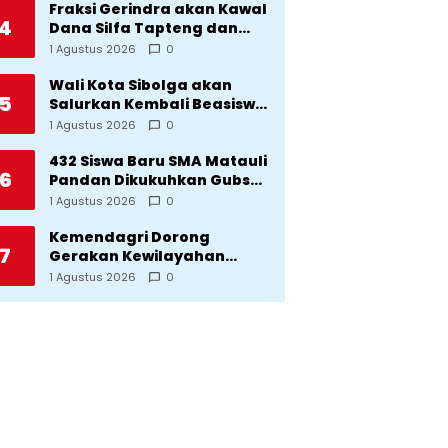
Desa Silangkitang
Fraksi Gerindra akan Kawal
4
Kecamatan Pahae Jae
Dana Silfa Tapteng dan
TKD Rp298 Miliar: Jangan
1 Agustus 2026
0
Sampai Pekerjaan Pusat
dan Provinsi Diklaim
Wali Kota Sibolga akan
5
Kerjaan Tapteng
Salurkan Kembali Beasiswa
Rp1 Miliar: Diproritaskan
1 Agustus 2026
0
Mahasiswa Korban
Bencana
432 Siswa Baru SMA Matauli
6
Pandan Dikukuhkan Gubsu:
32 Tahun Matauli Cetak
1 Agustus 2026
0
SDM Unggul
Kemendagri Dorong
7
Gerakan Kewilayahan
Lawan Tuberkulosis
1 Agustus 2026
0