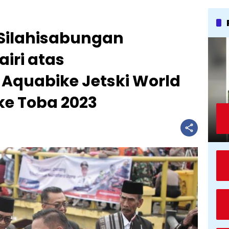
 Silahisabungan
airi atas
Aquabike Jetski World
e Toba 2023