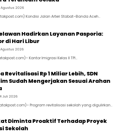
 Agustus 2026
atakpost.com) Kondisi Jalan Arteri Stabat–Banda Aceh…
Belawan Hadirkan Layanan Pasporia:
r di Hari Libur
 Agustus 2026
takpost.com)– Kantor Imigrasi Kelas II TPI…
 Revitalisasi Rp 1 Miliar Lebih, SDN
aim Sudah Mengerjakan Sesuai Arahan
a
4 Juli 2026
Batakpost.com)– Program revitalisasi sekolah yang digulirkan…
at Diminta Proaktif Terhadap Proyek
si Sekolah