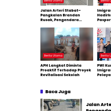
Berita Utama
Berita
Jalan Arteri Stabat–
Imigra
Pangkalan Brandan
Hadirk
Rusak, Pengendara
Paspori
Terancam Celaka
Hari Li
Berita Utama
Berita
APH Langkat Diminta
PWI Ku
Proaktif Terhadap Proyek
Imigras
Revitalisasi Sekolah
Pelay
Kebersi
Baca Juga
Jalan Art
Pengenda