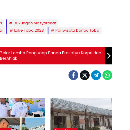
ri
Dukungan Masyarakat
al
Lake Toba 2023
Pariwisata Danau Toba
 Gelar Lomba Pengucap Panca Prasetya Korpri dan
 BerAhlak