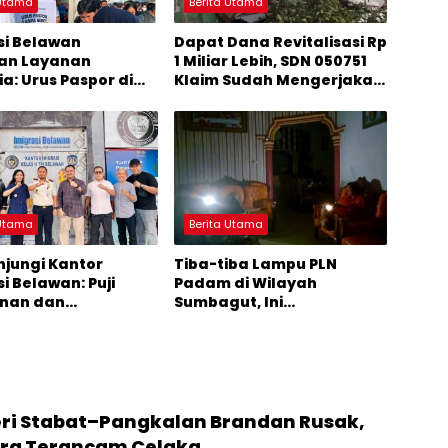
 Utama
Berita Utama
si Belawan
Dapat Dana Revitalisasi Rp
an Layanan
1 Miliar Lebih, SDN 050751
a: Urus Paspor di
Klaim Sudah Mengerjakan
bur
Sesuai Arahan Perencana
 Utama
Berita Utama
njungi Kantor
Tiba-tiba Lampu PLN
i Belawan: Puji
Padam di Wilayah
anan dan
Sumbagut, Ini
han Fasilitas
Penyebabnya
eri Stabat–Pangkalan Brandan Rusak,
ra Terancam Celaka