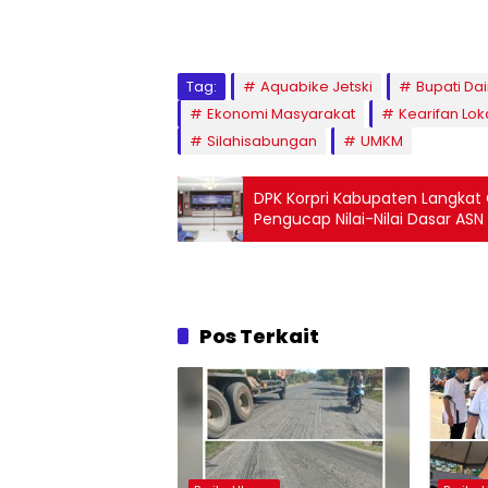
Tag:
Aquabike Jetski
Bupati Dai
Ekonomi Masyarakat
Kearifan Lok
Silahisabungan
UMKM
DPK Korpri Kabupaten Langkat
Pengucap Nilai-Nilai Dasar ASN
Pos Terkait