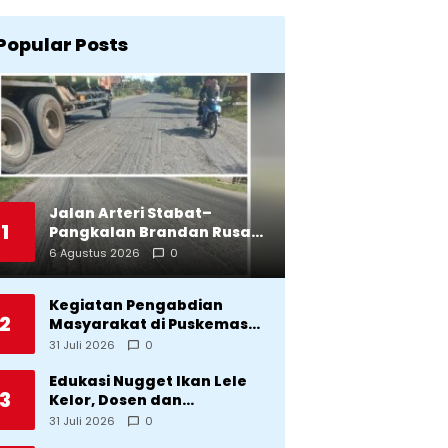
Popular Posts
Jalan Arteri Stabat–
1
Pangkalan Brandan Rusak,
Pengendara Terancam
6 Agustus 2026
0
Celaka
Kegiatan Pengabdian
2
Masyarakat di Puskemas
Sitadatada
31 Juli 2026
0
Edukasi Nugget Ikan Lele
3
Kelor, Dosen dan
Mahasiswa Dorong
31 Juli 2026
0
Pencegahan Stunting di