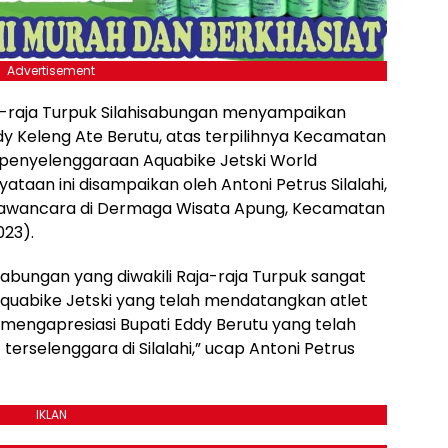
Advertisement
a-raja Turpuk Silahisabungan menyampaikan
ddy Keleng Ate Berutu, atas terpilihnya Kecamatan
 penyelenggaraan Aquabike Jetski World
taan ini disampaikan oleh Antoni Petrus Silalahi,
 wawancara di Dermaga Wisata Apung, Kecamatan
023).
abungan yang diwakili Raja-raja Turpuk sangat
quabike Jetski yang telah mendatangkan atlet
n mengapresiasi Bupati Eddy Berutu yang telah
erselenggara di Silalahi,” ucap Antoni Petrus
IKLAN