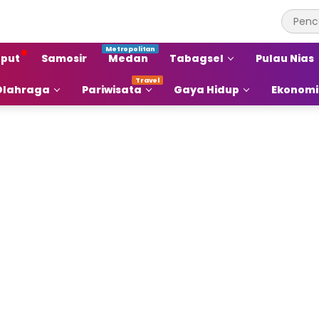
put
Samosir
Medan
Tabagsel
Pulau Nias
Olahraga
Pariwisata
Gaya Hidup
Ekonomi