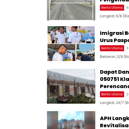
Berita Utama
6
Langkat, 6/8 (B
Imigrasi 
Urus Paspo
Berita Utama
3
Belawan, 3/8 (Ba
Dapat Dana
050751 Kl
Perencan
Berita Utama
2
Langkat, 24/7 (
APH Langk
Revitalisa