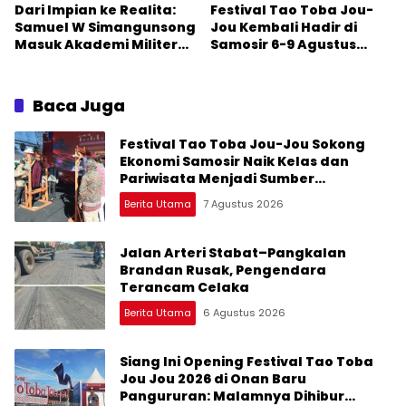
Dari Impian ke Realita:
Festival Tao Toba Jou-
Samuel W Simangunsong
Jou Kembali Hadir di
Masuk Akademi Militer
Samosir 6-9 Agustus
2026 Jalur Akselerasi
2026: Datang Saksikan
Kemeriahan dan Raih
Peluangnya
Baca Juga
Festival Tao Toba Jou-Jou Sokong
Ekonomi Samosir Naik Kelas dan
Pariwisata Menjadi Sumber
Pertumbuhan Ekonomi Baru
Berita Utama
7 Agustus 2026
Jalan Arteri Stabat–Pangkalan
Brandan Rusak, Pengendara
Terancam Celaka
Berita Utama
6 Agustus 2026
Siang Ini Opening Festival Tao Toba
Jou Jou 2026 di Onan Baru
Pangururan: Malamnya Dihibur