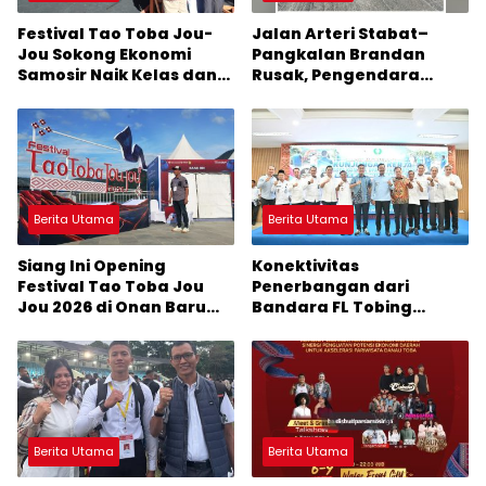
Festival Tao Toba Jou-
Jalan Arteri Stabat–
Jou Sokong Ekonomi
Pangkalan Brandan
Samosir Naik Kelas dan
Rusak, Pengendara
Pariwisata Menjadi
Terancam Celaka
Sumber Pertumbuhan
Ekonomi Baru
Berita Utama
Berita Utama
Siang Ini Opening
Konektivitas
Festival Tao Toba Jou
Penerbangan dari
Jou 2026 di Onan Baru
Bandara FL Tobing
Pangururan: Malamnya
Sibolga Menuju Jakarta
Dihibur Marsada Band
Jadi Perhatian Anggota
DPR RI Muhammad Lokot
Nasution
Berita Utama
Berita Utama