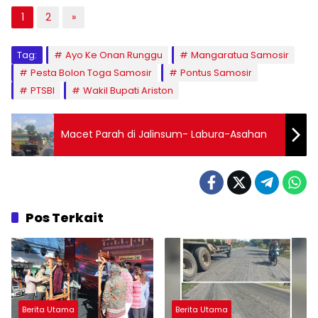
1
2
»
Tag:
Ayo Ke Onan Runggu
Mangaratua Samosir
Pesta Bolon Toga Samosir
Pontus Samosir
PTSBI
Wakil Bupati Ariston
Macet Parah di Jalinsum- Labura-Asahan
Pos Terkait
Berita Utama
Berita Utama