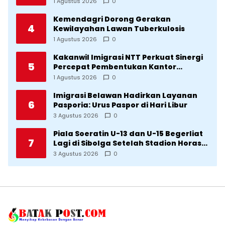
Cetak SDM Unggul
1 Agustus 2026
0
Kemendagri Dorong Gerakan
4
Kewilayahan Lawan Tuberkulosis
1 Agustus 2026
0
Kakanwil Imigrasi NTT Perkuat Sinergi
5
Percepat Pembentukan Kantor
Imigrasi Sumba Timur
1 Agustus 2026
0
Imigrasi Belawan Hadirkan Layanan
6
Pasporia: Urus Paspor di Hari Libur
3 Agustus 2026
0
Piala Soeratin U-13 dan U-15 Begerliat
7
Lagi di Sibolga Setelah Stadion Horas
Direvitalisasi Wali Kota
3 Agustus 2026
0