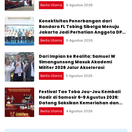
Marsada Band
Berita Utama
6 Agustus 2026
Konektivitas Penerbangan dari
Bandara FL Tobing Sibolga Menuju
Jakarta Jadi Perhatian Anggota DPR
RI Muhammad Lokot Nasution
Berita Utama
6 Agustus 2026
Dari Impian ke Realita: Samuel W
Simangunsong Masuk Akademi
Militer 2026 Jalur Akselerasi
Berita Utama
5 Agustus 2026
Festival Tao Toba Jou-Jou Kembali
Hadir di Samosir 6-9 Agustus 2026:
Datang Saksikan Kemeriahan dan
Raih Peluangnya
Berita Utama
4 Agustus 2026