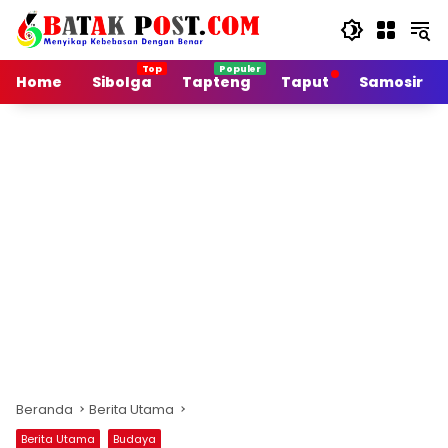
Langsung
ke
konten
Home
Sibolga
Tapteng
Taput
Samosir
Beranda
Berita Utama
Berita Utama
Budaya