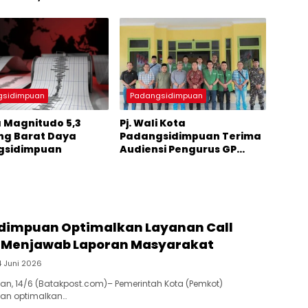
tem Ekonomi Syariah
Berprestasi
italisasi di
n Tapanuli,
era Utara
gsidimpuan
Padangsidimpuan
Magnitudo 5,3
Pj. Wali Kota
g Barat Daya
Padangsidimpuan Terima
gsidimpuan
Audiensi Pengurus GP
Ansor
dimpuan Optimalkan Layanan Call
2 Menjawab Laporan Masyarakat
4 Juni 2026
n, 14/6 (Batakpost.com)– Pemerintah Kota (Pemkot)
an optimalkan…