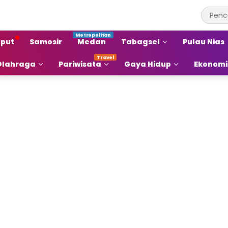
put
Samosir
Medan
Tabagsel
Pulau Nias
Olahraga
Pariwisata
Gaya Hidup
Ekonomi