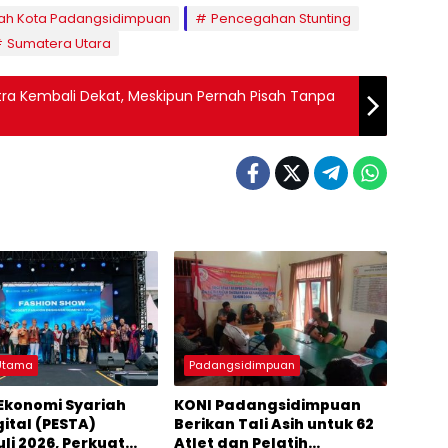
ah Kota Padangsidimpuan
Pencegahan Stunting
Sumatera Utara
utra Kembali Dekat, Meskipun Pernah Pisah Tanpa
 Utama
Padangsidimpuan
Ekonomi Syariah
KONI Padangsidimpuan
gital (PESTA)
Berikan Tali Asih untuk 62
li 2026, Perkuat
Atlet dan Pelatih