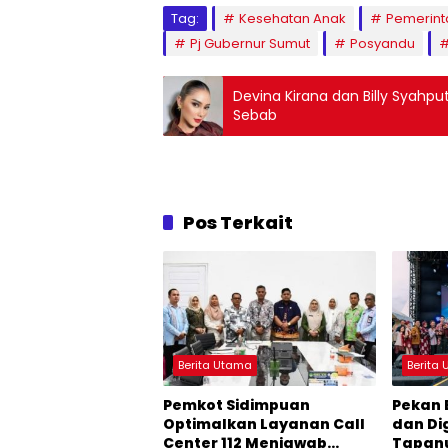
Tag:
Kesehatan Anak
Pemerint
Pj Gubernur Sumut
Posyandu
Devina Kirana dan Billy Syahp
Sebab
Pos Terkait
Berita Utama
Berita
Pemkot Sidimpuan
Pekan 
Optimalkan Layanan Call
dan Di
Center 112 Menjawab
Tapanu