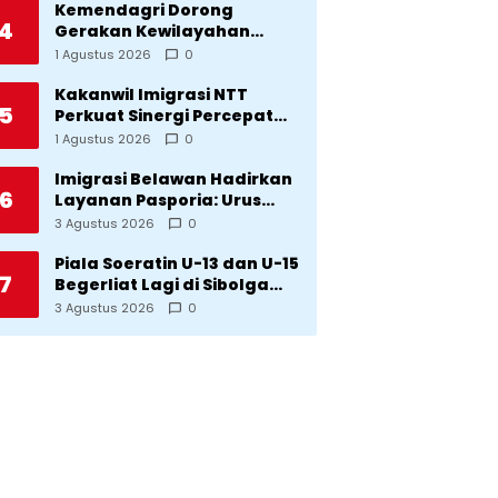
Kemendagri Dorong
4
Gerakan Kewilayahan
Lawan Tuberkulosis
1 Agustus 2026
0
Kakanwil Imigrasi NTT
5
Perkuat Sinergi Percepat
Pembentukan Kantor
1 Agustus 2026
0
Imigrasi Sumba Timur
Imigrasi Belawan Hadirkan
6
Layanan Pasporia: Urus
Paspor di Hari Libur
3 Agustus 2026
0
Piala Soeratin U-13 dan U-15
7
Begerliat Lagi di Sibolga
Setelah Stadion Horas
3 Agustus 2026
0
Direvitalisasi Wali Kota