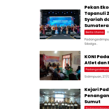
Pekan Eko
Tapanuli 
Syariah da
Sumatera
Berita Utama
1
Padangsidimpuan
Sibolga…
KONI Pada
Atlet dan 
Padangsidimpu
Sidimpuan, 27/1
Kejari Pa
Penangana
Sumut
Padangsidimpu