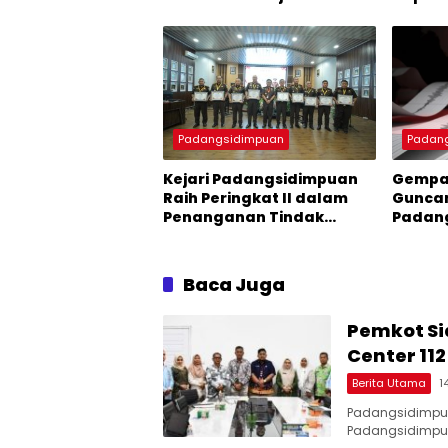
Laporan Masyarakat
Ekosis
dan Dig
Kawasa
Sumat
Padangsidimpuan
Padan
Kejari Padangsidimpuan
Gempa 
Raih Peringkat II dalam
Guncan
Penanganan Tindak
Padan
Pidana Khusus di Kejati
Sumut
Baca Juga
Pemkot Si
Center 11
Berita Utama
1
Padangsidimpua
Padangsidimpu