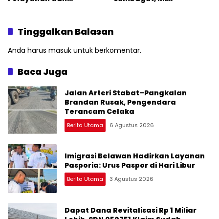
Kebersihan Fasilitas
Penyebabnya
Tinggalkan Balasan
Anda harus
masuk
untuk berkomentar.
Baca Juga
Jalan Arteri Stabat–Pangkalan
Brandan Rusak, Pengendara
Terancam Celaka
Berita Utama
6 Agustus 2026
Imigrasi Belawan Hadirkan Layanan
Pasporia: Urus Paspor di Hari Libur
Berita Utama
3 Agustus 2026
Dapat Dana Revitalisasi Rp 1 Miliar