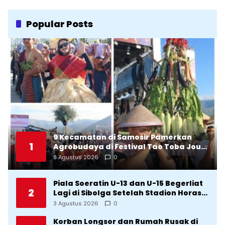
Popular Posts
9 Kecamatan di Samosir Pamerkan
1
Agrobudaya di Festival Tao Toba Jou-
Jou 2026: Membranding Produk Lokal
8 Agustus 2026
0
agar Terkenal
Piala Soeratin U-13 dan U-15 Begerliat
2
Lagi di Sibolga Setelah Stadion Horas
Direvitalisasi Wali Kota
3 Agustus 2026
0
Korban Longsor dan Rumah Rusak di