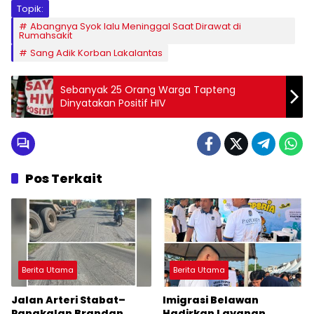
Topik:
Abangnya Syok lalu Meninggal Saat Dirawat di
Rumahsakit
Sang Adik Korban Lakalantas
Sebanyak 25 Orang Warga Tapteng
Dinyatakan Positif HIV
Pos Terkait
Berita Utama
Berita Utama
Jalan Arteri Stabat–
Imigrasi Belawan
Pangkalan Brandan
Hadirkan Layanan