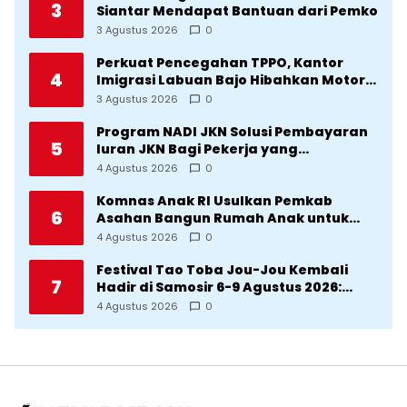
3
Siantar Mendapat Bantuan dari Pemko
3 Agustus 2026
0
Perkuat Pencegahan TPPO, Kantor
4
Imigrasi Labuan Bajo Hibahkan Motor
Operasional ke Lima Desa di
3 Agustus 2026
0
Manggarai
Program NADI JKN Solusi Pembayaran
5
Iuran JKN Bagi Pekerja yang
Penghasilannya Tidak Tetap
4 Agustus 2026
0
Komnas Anak RI Usulkan Pemkab
6
Asahan Bangun Rumah Anak untuk
Korban Kekerasan
4 Agustus 2026
0
Festival Tao Toba Jou-Jou Kembali
7
Hadir di Samosir 6-9 Agustus 2026:
Datang Saksikan Kemeriahan dan Raih
4 Agustus 2026
0
Peluangnya