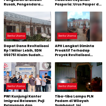
Rusak, Pengendara
Pasporia: Urus Paspor di
Terancam Celaka
Hari Libur
Berita Utama
Berita Utama
Dapat Dana Revitalisasi
APH Langkat Diminta
Rp 1 Miliar Lebih, SDN
Proaktif Terhadap
050751 Klaim Sudah
Proyek Revitalisasi
Mengerjakan Sesuai
Sekolah
Arahan Perencana
Berita Utama
Berita Utama
PWI Kunjungi Kantor
Tiba-tiba Lampu PLN
Imigrasi Belawan: Puji
Padam di Wilayah
Pelayanan dan
Sumbagut, Ini