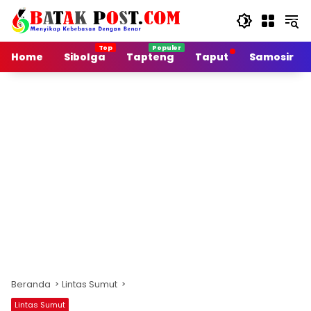
Langsung
ke
konten
Home
Sibolga
Tapteng
Taput
Samosir
Beranda
Lintas Sumut
Lintas Sumut