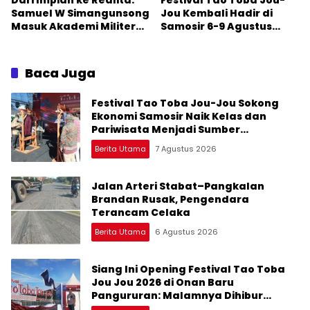
Dari Impian ke Realita:
Festival Tao Toba Jou-
Samuel W Simangunsong
Jou Kembali Hadir di
Masuk Akademi Militer
Samosir 6-9 Agustus
2026 Jalur Akselerasi
2026: Datang Saksikan
Kemeriahan dan Raih
Peluangnya
Baca Juga
Festival Tao Toba Jou-Jou Sokong
Ekonomi Samosir Naik Kelas dan
Pariwisata Menjadi Sumber
Pertumbuhan Ekonomi Baru
Berita Utama
7 Agustus 2026
Jalan Arteri Stabat–Pangkalan
Brandan Rusak, Pengendara
Terancam Celaka
Berita Utama
6 Agustus 2026
Siang Ini Opening Festival Tao Toba
Jou Jou 2026 di Onan Baru
Pangururan: Malamnya Dihibur
Marsada Band