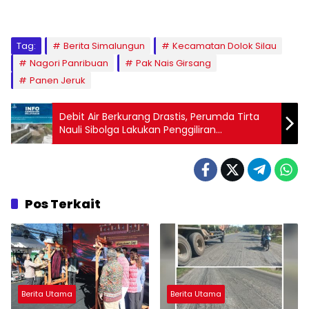
Tag:
Berita Simalungun
Kecamatan Dolok Silau
Nagori Panribuan
Pak Nais Girsang
Panen Jeruk
Debit Air Berkurang Drastis, Perumda Tirta
Nauli Sibolga Lakukan Penggiliran
Pendistribusian Air
Pos Terkait
Berita Utama
Berita Utama