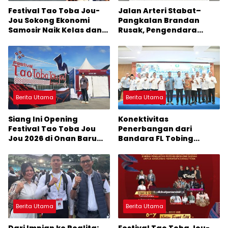
Festival Tao Toba Jou-
Jalan Arteri Stabat–
Jou Sokong Ekonomi
Pangkalan Brandan
Samosir Naik Kelas dan
Rusak, Pengendara
Pariwisata Menjadi
Terancam Celaka
Sumber Pertumbuhan
Ekonomi Baru
Berita Utama
Berita Utama
Siang Ini Opening
Konektivitas
Festival Tao Toba Jou
Penerbangan dari
Jou 2026 di Onan Baru
Bandara FL Tobing
Pangururan: Malamnya
Sibolga Menuju Jakarta
Dihibur Marsada Band
Jadi Perhatian Anggota
DPR RI Muhammad Lokot
Nasution
Berita Utama
Berita Utama