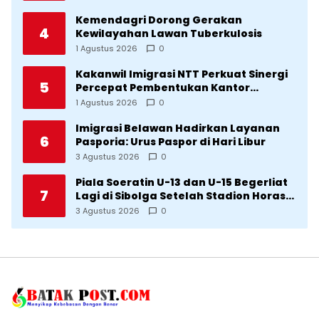
Kemendagri Dorong Gerakan
4
Kewilayahan Lawan Tuberkulosis
1 Agustus 2026
0
Kakanwil Imigrasi NTT Perkuat Sinergi
5
Percepat Pembentukan Kantor
Imigrasi Sumba Timur
1 Agustus 2026
0
Imigrasi Belawan Hadirkan Layanan
6
Pasporia: Urus Paspor di Hari Libur
3 Agustus 2026
0
Piala Soeratin U-13 dan U-15 Begerliat
7
Lagi di Sibolga Setelah Stadion Horas
Direvitalisasi Wali Kota
3 Agustus 2026
0