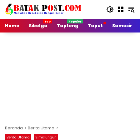
Langsung
ke
konten
Home
Sibolga
Tapteng
Taput
Samosir
Beranda
Berita Utama
Berita Utama
Simalungun