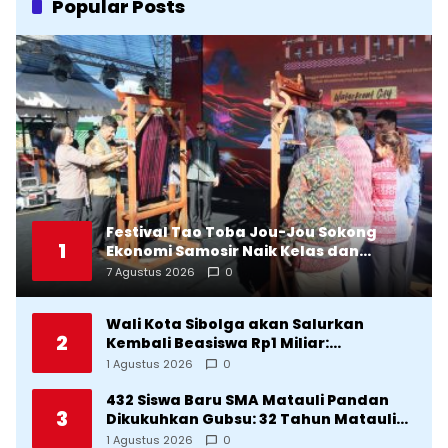
Popular Posts
Festival Tao Toba Jou-Jou Sokong
1
Ekonomi Samosir Naik Kelas dan
Pariwisata Menjadi Sumber
7 Agustus 2026
0
Pertumbuhan Ekonomi Baru
Wali Kota Sibolga akan Salurkan
2
Kembali Beasiswa Rp1 Miliar:
Diproritaskan Mahasiswa Korban
1 Agustus 2026
0
Bencana
432 Siswa Baru SMA Matauli Pandan
3
Dikukuhkan Gubsu: 32 Tahun Matauli
Cetak SDM Unggul
1 Agustus 2026
0