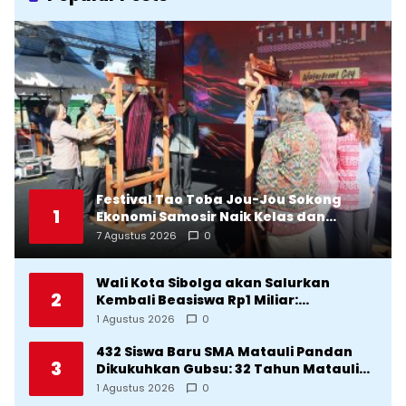
Festival Tao Toba Jou-Jou Sokong
1
Ekonomi Samosir Naik Kelas dan
Pariwisata Menjadi Sumber
7 Agustus 2026
0
Pertumbuhan Ekonomi Baru
Wali Kota Sibolga akan Salurkan
2
Kembali Beasiswa Rp1 Miliar:
Diproritaskan Mahasiswa Korban
1 Agustus 2026
0
Bencana
432 Siswa Baru SMA Matauli Pandan
3
Dikukuhkan Gubsu: 32 Tahun Matauli
Cetak SDM Unggul
1 Agustus 2026
0