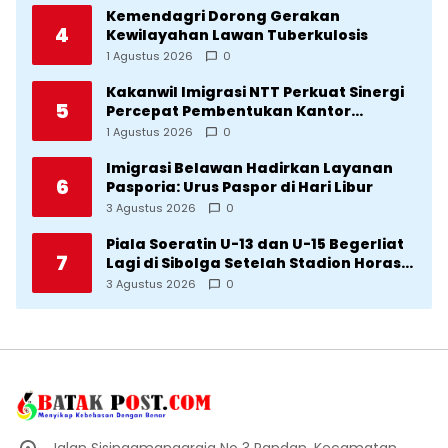
Kemendagri Dorong Gerakan
4
Kewilayahan Lawan Tuberkulosis
1 Agustus 2026
0
Kakanwil Imigrasi NTT Perkuat Sinergi
5
Percepat Pembentukan Kantor
Imigrasi Sumba Timur
1 Agustus 2026
0
Imigrasi Belawan Hadirkan Layanan
6
Pasporia: Urus Paspor di Hari Libur
3 Agustus 2026
0
Piala Soeratin U-13 dan U-15 Begerliat
7
Lagi di Sibolga Setelah Stadion Horas
Direvitalisasi Wali Kota
3 Agustus 2026
0
Jalan Sisingamangaraja No 3 Pandan, Kecamatan