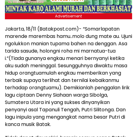
Advertisement
Jakarta, 18/11 (Batakpost.com)- “Somarlapatan
marende marembas hamu..molo dung mate au. Ujuni
ngolukkon manian tupama bahen na denggan. Asa
tarida sasude, holongni roha mi marnatua-tua
i.”(Tiada gunanya engkau menari bernyanyi ketika
aku sudah meninggal. Sesungguhnya diwaktu masa
hidup orangtuamulah engkau memberikan yang
terbaik supaya terlihat dan ternilai kebaikanmu
terhadap orangtuamu). Demikianlah penggalan lirik
lagu ciptaan Denny Siahaan warga Sibolga,
Sumatera Utara ini yang sukses dinyanyikan
penyanyi asal Tapanuli Tengah, Putri Silitonga. Dan
lagu inipula yang mengangkat nama besar Putri di
kanca musik Batak.