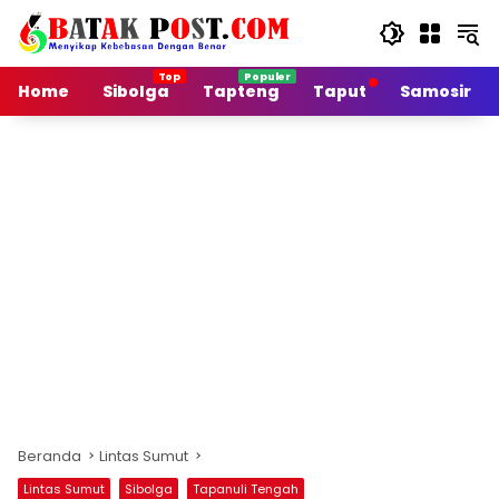
Langsung
ke
konten
Home
Sibolga
Tapteng
Taput
Samosir
Beranda
Lintas Sumut
Lintas Sumut
Sibolga
Tapanuli Tengah