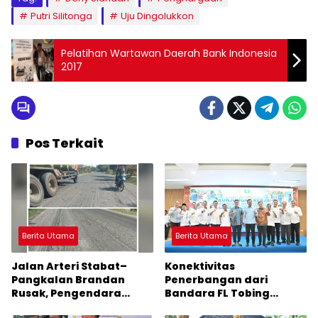
Putri Silitonga
Uju Dingolukkon
Pelatihan Wartawan Daerah Bank Indonesia
2017
Pos Terkait
Berita Utama
Berita Utama
Jalan Arteri Stabat–
Konektivitas
Pangkalan Brandan
Penerbangan dari
Rusak, Pengendara
Bandara FL Tobing
Terancam Celaka
Sibolga Menuju Jakarta