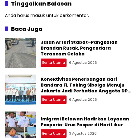
Bencana
Provinsi Diklaim Kerjaan
Tinggalkan Balasan
Tapteng
Anda harus
masuk
untuk berkomentar.
Baca Juga
Jalan Arteri Stabat–Pangkalan
Brandan Rusak, Pengendara
Terancam Celaka
Berita Utama
6 Agustus 2026
Konektivitas Penerbangan dari
Bandara FL Tobing Sibolga Menuju
Jakarta Jadi Perhatian Anggota DPR
RI Muhammad Lokot Nasution
Berita Utama
6 Agustus 2026
Imigrasi Belawan Hadirkan Layanan
Pasporia: Urus Paspor di Hari Libur
Berita Utama
3 Agustus 2026