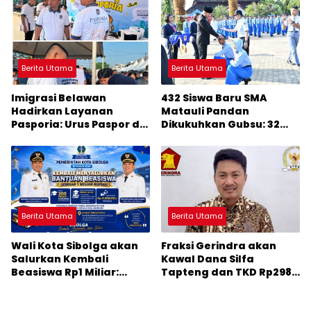
Jadi Perhatian Anggota
DPR RI Muhammad Lokot
Nasution
Berita Utama
Berita Utama
Imigrasi Belawan
432 Siswa Baru SMA
Hadirkan Layanan
Matauli Pandan
Pasporia: Urus Paspor di
Dikukuhkan Gubsu: 32
Hari Libur
Tahun Matauli Cetak
SDM Unggul
Berita Utama
Berita Utama
Wali Kota Sibolga akan
Fraksi Gerindra akan
Salurkan Kembali
Kawal Dana Silfa
Beasiswa Rp1 Miliar:
Tapteng dan TKD Rp298
Diproritaskan
Miliar: Jangan Sampai
Mahasiswa Korban
Pekerjaan Pusat dan