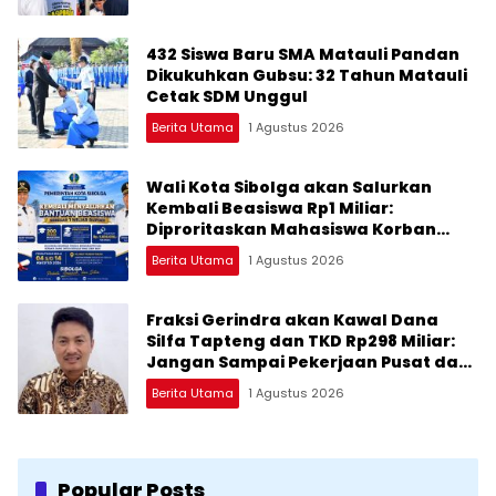
432 Siswa Baru SMA Matauli Pandan
Dikukuhkan Gubsu: 32 Tahun Matauli
Cetak SDM Unggul
Berita Utama
1 Agustus 2026
Wali Kota Sibolga akan Salurkan
Kembali Beasiswa Rp1 Miliar:
Diproritaskan Mahasiswa Korban
Bencana
Berita Utama
1 Agustus 2026
Fraksi Gerindra akan Kawal Dana
Silfa Tapteng dan TKD Rp298 Miliar:
Jangan Sampai Pekerjaan Pusat dan
Provinsi Diklaim Kerjaan Tapteng
Berita Utama
1 Agustus 2026
Popular Posts