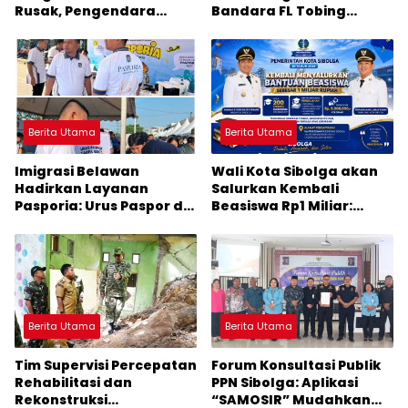
Rusak, Pengendara
Bandara FL Tobing
Terancam Celaka
Sibolga Menuju Jakarta
Jadi Perhatian Anggota
DPR RI Muhammad Lokot
Nasution
Berita Utama
Berita Utama
Imigrasi Belawan
Wali Kota Sibolga akan
Hadirkan Layanan
Salurkan Kembali
Pasporia: Urus Paspor di
Beasiswa Rp1 Miliar:
Hari Libur
Diproritaskan
Mahasiswa Korban
Bencana
Berita Utama
Berita Utama
Tim Supervisi Percepatan
Forum Konsultasi Publik
Rehabilitasi dan
PPN Sibolga: Aplikasi
Rekonstruksi
“SAMOSIR” Mudahkan