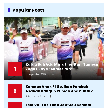
Popular Posts
Kalau Bali Ada Marathon Run, Samosir
1
Juga Punya “Samosirun”
10 Agustus 2026
0
Komnas Anak RI Usulkan Pemkab
2
Asahan Bangun Rumah Anak untuk
Korban Kekerasan
4 Agustus 2026
0
Festival Tao Toba Jou-Jou Kembali