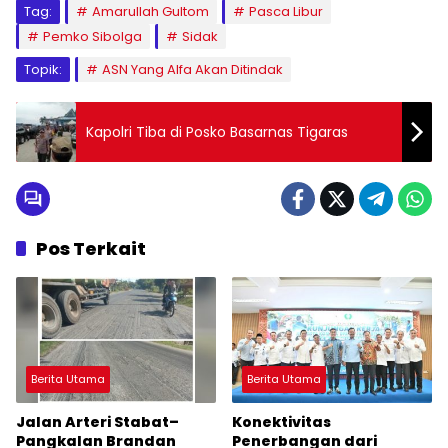
Tag:
Amarullah Gultom
Pasca Libur
Pemko Sibolga
Sidak
Topik:
ASN Yang Alfa Akan Ditindak
Kapolri Tiba di Posko Basarnas Tigaras
Pos Terkait
Berita Utama
Berita Utama
Jalan Arteri Stabat–
Konektivitas
Pangkalan Brandan
Penerbangan dari