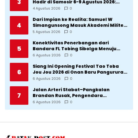
3
Hadir di Samosir 6-9 Agustus 2026:
Datang Saksikan Kemeriahan dan Raih
4 Agustus 2026
0
Peluangnya
Dari Impian ke Realita: Samuel W
4
Simangunsong Masuk Akademi Militer
2026 Jalur Akselerasi
5 Agustus 2026
0
Konektivitas Penerbangan dari
5
Bandara FL Tobing Sibolga Menuju
Jakarta Jadi Perhatian Anggota DPR RI
6 Agustus 2026
0
Muhammad Lokot Nasution
Siang Ini Opening Festival Tao Toba
6
Jou Jou 2026 di Onan Baru Pangururan:
Malamnya Dihibur Marsada Band
6 Agustus 2026
0
Jalan Arteri Stabat–Pangkalan
7
Brandan Rusak, Pengendara
Terancam Celaka
6 Agustus 2026
0