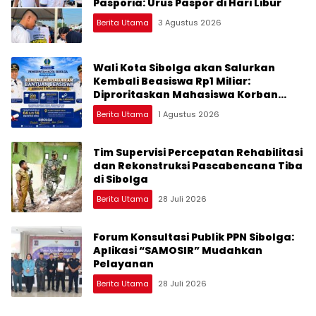
Pasporia: Urus Paspor di Hari Libur
Berita Utama
3 Agustus 2026
Wali Kota Sibolga akan Salurkan
Kembali Beasiswa Rp1 Miliar:
Diproritaskan Mahasiswa Korban
Bencana
Berita Utama
1 Agustus 2026
Tim Supervisi Percepatan Rehabilitasi
dan Rekonstruksi Pascabencana Tiba
di Sibolga
Berita Utama
28 Juli 2026
Forum Konsultasi Publik PPN Sibolga:
Aplikasi “SAMOSIR” Mudahkan
Pelayanan
Berita Utama
28 Juli 2026