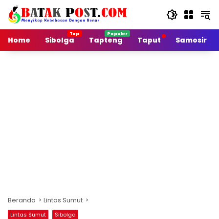
Langsung
ke
konten
Home
Sibolga
Tapteng
Taput
Samosir
Beranda
Lintas Sumut
Lintas Sumut
Sibolga