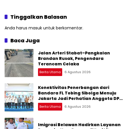
Pascabencana Tiba di
Pelayanan
Sibolga
Tinggalkan Balasan
Anda harus
masuk
untuk berkomentar.
Baca Juga
Jalan Arteri Stabat–Pangkalan
Brandan Rusak, Pengendara
Terancam Celaka
Berita Utama
6 Agustus 2026
Konektivitas Penerbangan dari
Bandara FL Tobing Sibolga Menuju
Jakarta Jadi Perhatian Anggota DPR
RI Muhammad Lokot Nasution
Berita Utama
6 Agustus 2026
Imigrasi Belawan Hadirkan Layanan