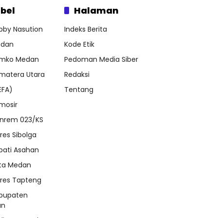
bel
Halaman
bby Nasution
Indeks Berita
dan
Kode Etik
mko Medan
Pedoman Media Siber
matera Utara
Redaksi
EFA)
Tentang
mosir
nrem 023/KS
lres Sibolga
pati Asahan
ta Medan
lres Tapteng
bupaten
an