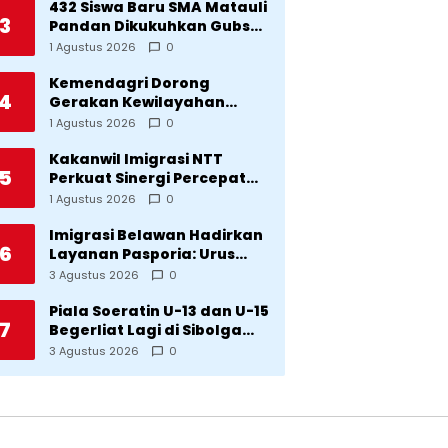
Bencana
432 Siswa Baru SMA Matauli
3
Pandan Dikukuhkan Gubsu:
32 Tahun Matauli Cetak
1 Agustus 2026
0
SDM Unggul
Kemendagri Dorong
4
Gerakan Kewilayahan
Lawan Tuberkulosis
1 Agustus 2026
0
Kakanwil Imigrasi NTT
5
Perkuat Sinergi Percepat
Pembentukan Kantor
1 Agustus 2026
0
Imigrasi Sumba Timur
Imigrasi Belawan Hadirkan
6
Layanan Pasporia: Urus
Paspor di Hari Libur
3 Agustus 2026
0
Piala Soeratin U-13 dan U-15
7
Begerliat Lagi di Sibolga
Setelah Stadion Horas
3 Agustus 2026
0
Direvitalisasi Wali Kota