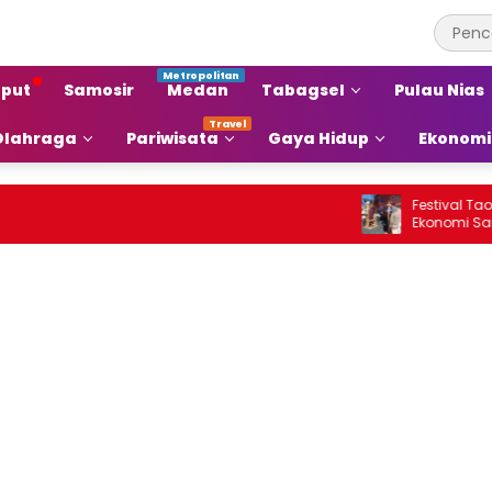
put
Samosir
Medan
Tabagsel
Pulau Nias
Olahraga
Pariwisata
Gaya Hidup
Ekonomi
Festival Tao Toba
Ekonomi Samosir N
Pariwisata Menja
Ekonomi Baru