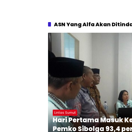
ASN Yang Alfa Akan Ditind
Lintas Sumut
Hari Pertama Masuk Ke
Pemko Sibolga 93,4 pe