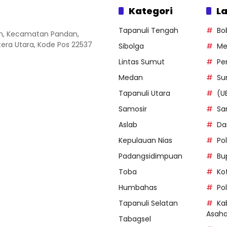
Kategori
La
Tapanuli Tengah
Bo
an, Kecamatan Pandan,
ra Utara, Kode Pos 22537
Sibolga
Me
Lintas Sumut
Pe
Medan
Su
Tapanuli Utara
(U
Samosir
Sa
Aslab
Da
Kepulauan Nias
Po
Padangsidimpuan
Bu
Toba
Ko
Humbahas
Po
Tapanuli Selatan
Ka
Asah
Tabagsel