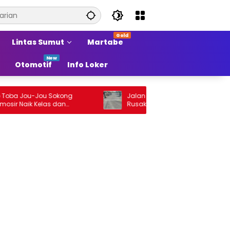
Lintas Sumut
Martabe
Otomotif
Info Loker
 Jou-Jou Sokong
Jalan Arteri Stabat–Pangkalan Branda
aik Kelas dan
Rusak, Pengendara Terancam Celaka
di Sumber Pertumbuhan