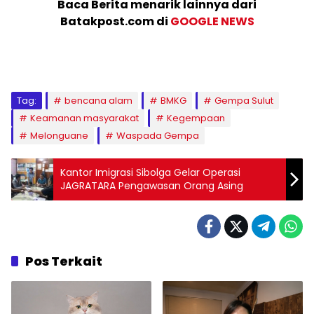
Baca Berita menarik lainnya dari
Batakpost.com di
GOOGLE NEWS
Tag:
bencana alam
BMKG
Gempa Sulut
Keamanan masyarakat
Kegempaan
Melonguane
Waspada Gempa
Kantor Imigrasi Sibolga Gelar Operasi
JAGRATARA Pengawasan Orang Asing
Pos Terkait