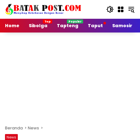
Langsung
ke
konten
Home
Sibolga
Tapteng
Taput
Samosir
Beranda
News
News