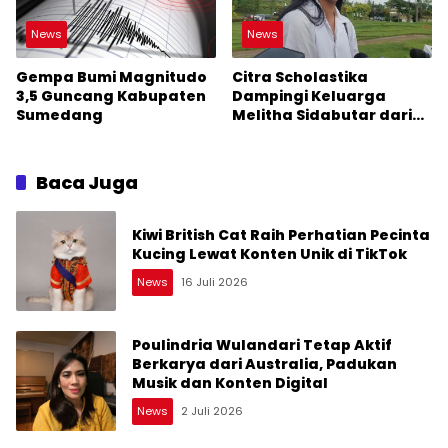
News
News
Gempa Bumi Magnitudo
Citra Scholastika
3,5 Guncang Kabupaten
Dampingi Keluarga
Sumedang
Melitha Sidabutar dari
Rumah Duka Hingga
Pemakaman
Baca Juga
Kiwi British Cat Raih Perhatian Pecinta
Kucing Lewat Konten Unik di TikTok
News
16 Juli 2026
Poulindria Wulandari Tetap Aktif
Berkarya dari Australia, Padukan
Musik dan Konten Digital
News
2 Juli 2026