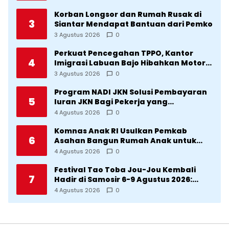
Korban Longsor dan Rumah Rusak di
3
Siantar Mendapat Bantuan dari Pemko
3 Agustus 2026
0
Perkuat Pencegahan TPPO, Kantor
4
Imigrasi Labuan Bajo Hibahkan Motor
Operasional ke Lima Desa di
3 Agustus 2026
0
Manggarai
Program NADI JKN Solusi Pembayaran
5
Iuran JKN Bagi Pekerja yang
Penghasilannya Tidak Tetap
4 Agustus 2026
0
Komnas Anak RI Usulkan Pemkab
6
Asahan Bangun Rumah Anak untuk
Korban Kekerasan
4 Agustus 2026
0
Festival Tao Toba Jou-Jou Kembali
7
Hadir di Samosir 6-9 Agustus 2026:
Datang Saksikan Kemeriahan dan Raih
4 Agustus 2026
0
Peluangnya