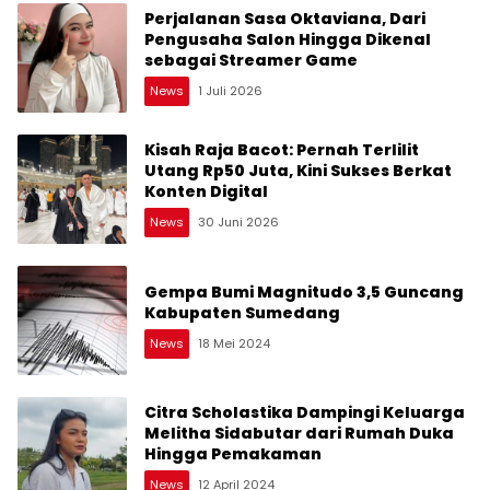
Perjalanan Sasa Oktaviana, Dari
Pengusaha Salon Hingga Dikenal
sebagai Streamer Game
News
1 Juli 2026
Kisah Raja Bacot: Pernah Terlilit
Utang Rp50 Juta, Kini Sukses Berkat
Konten Digital
News
30 Juni 2026
Gempa Bumi Magnitudo 3,5 Guncang
Kabupaten Sumedang
News
18 Mei 2024
Citra Scholastika Dampingi Keluarga
Melitha Sidabutar dari Rumah Duka
Hingga Pemakaman
News
12 April 2024