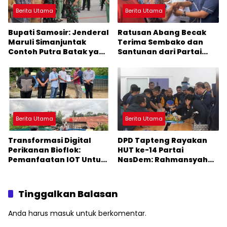
Berita Utama
Berita Utama
Bupati Samosir: Jenderal
Ratusan Abang Becak
Maruli Simanjuntak
Terima Sembako dan
Contoh Putra Batak yang
Santunan dari Partai
Tidak Meninggalkan
NasDem Tapteng
Identitas Budaya dan
Kampung Halamannya
Berita Utama
Berita Utama
Transformasi Digital
DPD Tapteng Rayakan
Perikanan Bioflok:
HUT ke-14 Partai
Pemanfaatan IOT Untuk
NasDem: Rahmansyah
Pemantauan Kualitas Air
Optimis Raih Kursi Lebih
Dalam Mendukung
Banyak Tahun 2029
Usaha Perikanan
Tinggalkan Balasan
Berkelanjutan
Anda harus
masuk
untuk berkomentar.