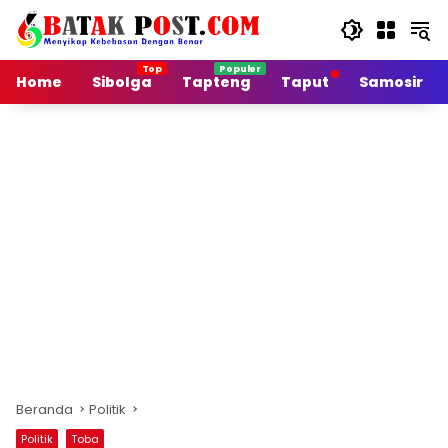
Langsung
ke
konten
Home
Sibolga
Tapteng
Taput
Samosir
Beranda
Politik
Politik
Toba