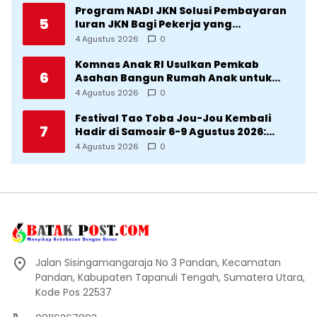
Program NADI JKN Solusi Pembayaran
5
Iuran JKN Bagi Pekerja yang
Penghasilannya Tidak Tetap
4 Agustus 2026
0
Komnas Anak RI Usulkan Pemkab
6
Asahan Bangun Rumah Anak untuk
Korban Kekerasan
4 Agustus 2026
0
Festival Tao Toba Jou-Jou Kembali
7
Hadir di Samosir 6-9 Agustus 2026:
Datang Saksikan Kemeriahan dan Raih
4 Agustus 2026
0
Peluangnya
Jalan Sisingamangaraja No 3 Pandan, Kecamatan
Pandan, Kabupaten Tapanuli Tengah, Sumatera Utara,
Kode Pos 22537