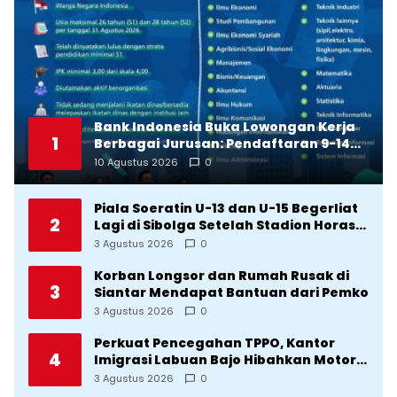
Bank Indonesia Buka Lowongan Kerja
1
Berbagai Jurusan: Pendaftaran 9-14
Agustus 2026
10 Agustus 2026
0
Piala Soeratin U-13 dan U-15 Begerliat
2
Lagi di Sibolga Setelah Stadion Horas
Direvitalisasi Wali Kota
3 Agustus 2026
0
Korban Longsor dan Rumah Rusak di
3
Siantar Mendapat Bantuan dari Pemko
3 Agustus 2026
0
Perkuat Pencegahan TPPO, Kantor
4
Imigrasi Labuan Bajo Hibahkan Motor
Operasional ke Lima Desa di
3 Agustus 2026
0
Manggarai