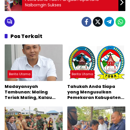
Naiborngin Sukses
Pos Terkait
Berita Utama
Berita Utama
Madayansyah
Tahukah Anda Siapa
Tambunan: Maling
yang Mengusulkan
Teriak Maling, Kalau
Pemekaran Kabupaten
Memang Benar
Tobasa yang Sekarang
Mengapa Harus Takut?
Menjadi Kabupaten
Toba?