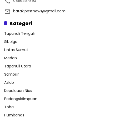
08116267893
batak.postnews@gmail.com
Kategori
Tapanuli Tengah
Sibolga
Lintas Sumut
Medan
Tapanuli Utara
Samosir
Aslab
Kepulauan Nias
Padangsidimpuan
Toba
Humbahas