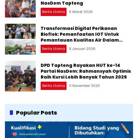
NasDem Tapteng
Berita Utama
6 Maret 2026
Transformasi Digital Perikanan
Bioflok: Pemanfaatan IOT Untuk
Pemantauan Kualitas Air Dalam
Mendukung Usaha Perikanan
Berita Utama
8 Januari 2026
Berkelanjutan
DPD Tapteng Rayakan HUT ke-14
Partai NasDem: Rahmansyah Optimis
Raih Kursi Lebih Banyak Tahun 2029
Berita Utama
11 November 2025
Popular Posts