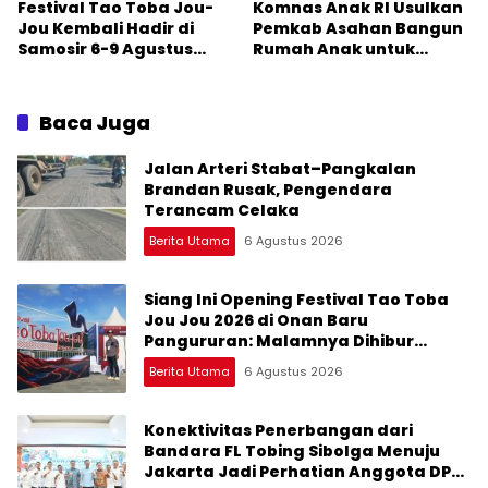
Festival Tao Toba Jou-
Komnas Anak RI Usulkan
Jou Kembali Hadir di
Pemkab Asahan Bangun
Samosir 6-9 Agustus
Rumah Anak untuk
2026: Datang Saksikan
Korban Kekerasan
Kemeriahan dan Raih
Peluangnya
Baca Juga
Jalan Arteri Stabat–Pangkalan
Brandan Rusak, Pengendara
Terancam Celaka
Berita Utama
6 Agustus 2026
Siang Ini Opening Festival Tao Toba
Jou Jou 2026 di Onan Baru
Pangururan: Malamnya Dihibur
Marsada Band
Berita Utama
6 Agustus 2026
Konektivitas Penerbangan dari
Bandara FL Tobing Sibolga Menuju
Jakarta Jadi Perhatian Anggota DPR