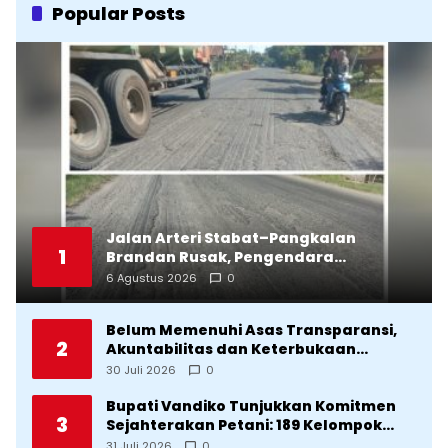
Popular Posts
Jalan Arteri Stabat–Pangkalan
1
Brandan Rusak, Pengendara
Terancam Celaka
6 Agustus 2026
0
Belum Memenuhi Asas Transparansi,
2
Akuntabilitas dan Keterbukaan
Informasi, DPRD Tolak Ranperda
30 Juli 2026
0
Pertanggungjawaban APBD Tapteng
2025
Bupati Vandiko Tunjukkan Komitmen
3
Sejahterakan Petani: 189 Kelompok
Tani Terima Bibit dan Alsintan
31 Juli 2026
0