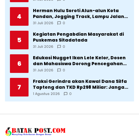
Herman Hulu Soroti Alun-alun Kota
4
Pandan, Jogging Track, Lampu Jalan
Lingkar Kota yang Tak Terurus
31 Juli 2026
0
Kegiatan Pengabdian Masyarakat di
5
Puskemas Sitadatada
31 Juli 2026
0
Edukasi Nugget Ikan Lele Kelor, Dosen
6
dan Mahasiswa Dorong Pencegahan
Stunting di Desa Silangkitang
31 Juli 2026
0
Kecamatan Pahae Jae
Fraksi Gerindra akan Kawal Dana Silfa
7
Tapteng dan TKD Rp298 Miliar: Jangan
Sampai Pekerjaan Pusat dan Provinsi
1 Agustus 2026
0
Diklaim Kerjaan Tapteng