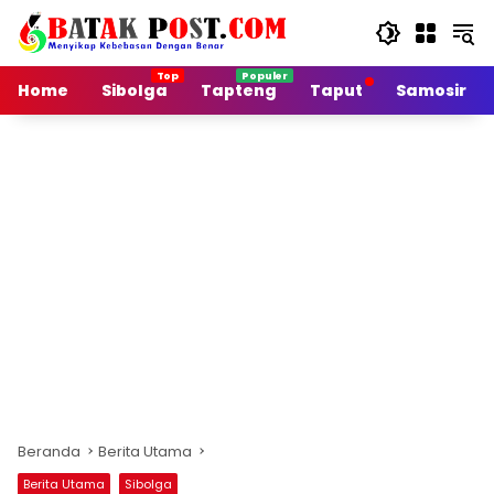
Langsung
ke
konten
Home
Sibolga
Tapteng
Taput
Samosir
Beranda
Berita Utama
Berita Utama
Sibolga