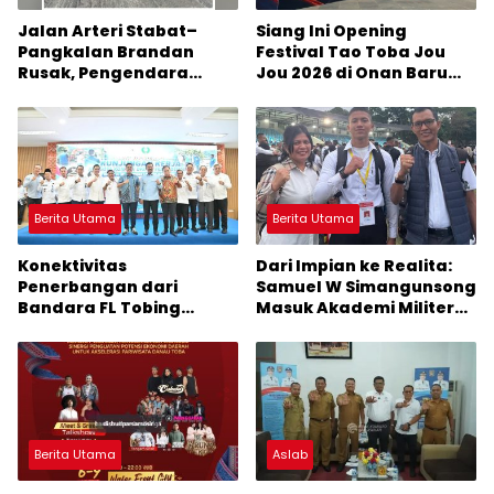
Jalan Arteri Stabat–
Siang Ini Opening
Pangkalan Brandan
Festival Tao Toba Jou
Rusak, Pengendara
Jou 2026 di Onan Baru
Terancam Celaka
Pangururan: Malamnya
Dihibur Marsada Band
Berita Utama
Berita Utama
Konektivitas
Dari Impian ke Realita:
Penerbangan dari
Samuel W Simangunsong
Bandara FL Tobing
Masuk Akademi Militer
Sibolga Menuju Jakarta
2026 Jalur Akselerasi
Jadi Perhatian Anggota
DPR RI Muhammad Lokot
Nasution
Berita Utama
Aslab