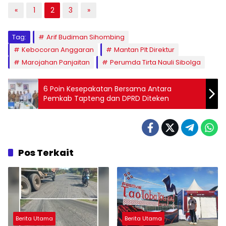
«
1
2
3
»
Tag:
Arif Budiman Sihombing
Kebocoran Anggaran
Mantan Plt Direktur
Marojahan Panjaitan
Perumda Tirta Nauli Sibolga
6 Poin Kesepakatan Bersama Antara
Pemkab Tapteng dan DPRD Diteken
Pos Terkait
Berita Utama
Berita Utama