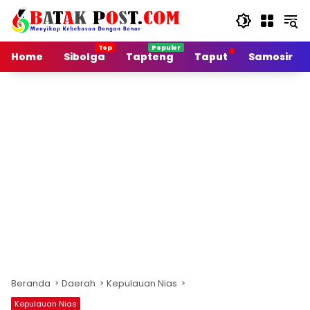
Langsung
ke
konten
Home
Sibolga
Tapteng
Taput
Samosir
Beranda
Daerah
Kepulauan Nias
Kepulauan Nias