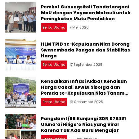
Pemkot Gunungsitoli Tandatangani
MoU dengan Yayasan Matauli untuk
Peningkatan Mutu Pendidikan
Berita Utama
7 Mei 2026
HLM TPID se-Kepulauan Nias Dorong
Swasembada Pangan dan Stabilitas
Harga
Berita Utama
17 September 2025
Kendalikan Inflasi Akibat Kenaikan
Harga Cabai, KPw BI Sibolga dan
Pemda se-Kepulauan Nias Tanam
Cabai Merah Serentak
Berita Utama
16 September 2025
Pangdam I/BB Kunjungi SDN 078481
Uluna’ai Hiligo’o Nias yang Viral
Karena Tak Ada Guru Mengajar
Berita Utama
25 Januari 2025