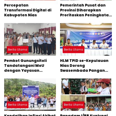
Percepatan
Pemerintah Pusat dan
Transformasi Digital di
Provinsi Diharapkan
Kabupaten Nias
Proritaskan Peningkatan
Mutu Pendidikan di
Kepulauan Nias
Berita Utama
Berita Utama
Pemkot Gunungsitoli
HLM TPID se-Kepulauan
Tandatangani MoU
Nias Dorong
dengan Yayasan
Swasembada Pangan
Matauli untuk
dan Stabilitas Harga
Peningkatan Mutu
Pendidikan
Berita Utama
Berita Utama
Kendalikan Inflasi Akibat
Pangdam I/BB Kunjungi