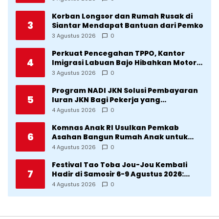
Korban Longsor dan Rumah Rusak di
3
Siantar Mendapat Bantuan dari Pemko
3 Agustus 2026
0
Perkuat Pencegahan TPPO, Kantor
4
Imigrasi Labuan Bajo Hibahkan Motor
Operasional ke Lima Desa di
3 Agustus 2026
0
Manggarai
Program NADI JKN Solusi Pembayaran
5
Iuran JKN Bagi Pekerja yang
Penghasilannya Tidak Tetap
4 Agustus 2026
0
Komnas Anak RI Usulkan Pemkab
6
Asahan Bangun Rumah Anak untuk
Korban Kekerasan
4 Agustus 2026
0
Festival Tao Toba Jou-Jou Kembali
7
Hadir di Samosir 6-9 Agustus 2026:
Datang Saksikan Kemeriahan dan Raih
4 Agustus 2026
0
Peluangnya