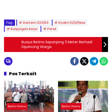
Tag:
Danrem 023/KS
Kodim 0213/Nias
Kunjungan Kerja
Persit
Buaya Betina Sepanjang 3 Meter Berhasil
Dipancing Warga
Pos Terkait
Berita Utama
Berita Utama