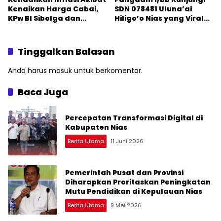
Kenaikan Harga Cabai,
SDN 078481 Uluna’ai
KPw BI Sibolga dan
Hiligo’o Nias yang Viral
Pemda se-Kepulauan
Karena Tak Ada Guru
Nias Tanam Cabai Merah
Mengajar
Serentak
Tinggalkan Balasan
Anda harus
masuk
untuk berkomentar.
Baca Juga
Percepatan Transformasi Digital di
Kabupaten Nias
Berita Utama
11 Juni 2026
Pemerintah Pusat dan Provinsi
Diharapkan Proritaskan Peningkatan
Mutu Pendidikan di Kepulauan Nias
Berita Utama
9 Mei 2026