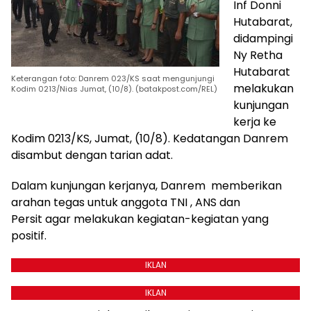
Inf Donni
Hutabarat,
didampingi
Ny Retha
Hutabarat
Keterangan foto: Danrem 023/KS saat mengunjungi
melakukan
Kodim 0213/Nias Jumat, (10/8). (batakpost.com/REL)
kunjungan
kerja ke
Kodim 0213/KS, Jumat, (10/8). Kedatangan Danrem
disambut dengan tarian adat.
Dalam kunjungan kerjanya, Danrem memberikan
arahan tegas untuk anggota TNI , ANS dan
Persit agar melakukan kegiatan-kegiatan yang
positif.
IKLAN
IKLAN