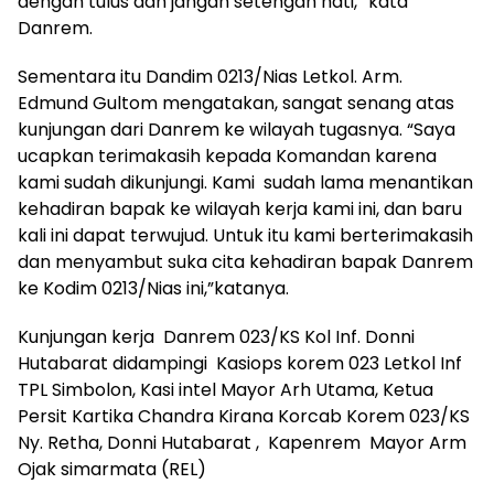
dengan tulus dan jangan setengah hati,” kata
Danrem.
Sementara itu Dandim 0213/Nias Letkol. Arm.
Edmund Gultom mengatakan, sangat senang atas
kunjungan dari Danrem ke wilayah tugasnya. “Saya
ucapkan terimakasih kepada Komandan karena
kami sudah dikunjungi. Kami sudah lama menantikan
kehadiran bapak ke wilayah kerja kami ini, dan baru
kali ini dapat terwujud. Untuk itu kami berterimakasih
dan menyambut suka cita kehadiran bapak Danrem
ke Kodim 0213/Nias ini,”katanya.
Kunjungan kerja Danrem 023/KS Kol Inf. Donni
Hutabarat didampingi Kasiops korem 023 Letkol Inf
TPL Simbolon, Kasi intel Mayor Arh Utama, Ketua
Persit Kartika Chandra Kirana Korcab Korem 023/KS
Ny. Retha, Donni Hutabarat , Kapenrem Mayor Arm
Ojak simarmata (REL)