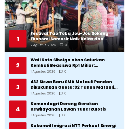
Festival Tao Toba Jou-Jou Sokong
1
Ekonomi Samosir Naik Kelas dan
Pariwisata Menjadi Sumber
7 Agustus 2026
0
Pertumbuhan Ekonomi Baru
Wali Kota Sibolga akan Salurkan
2
Kembali Beasiswa Rp1 Miliar:
Diproritaskan Mahasiswa Korban
1 Agustus 2026
0
Bencana
432 Siswa Baru SMA Matauli Pandan
3
Dikukuhkan Gubsu: 32 Tahun Matauli
Cetak SDM Unggul
1 Agustus 2026
0
Kemendagri Dorong Gerakan
4
Kewilayahan Lawan Tuberkulosis
1 Agustus 2026
0
Kakanwil Imigrasi NTT Perkuat Sinergi