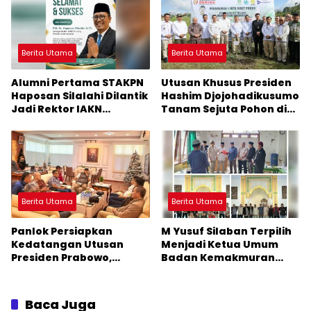
Kecamatan Pahae Jae
Berita Utama
Berita Utama
Alumni Pertama STAKPN
Utusan Khusus Presiden
Haposan Silalahi Dilantik
Hashim Djojohadikusumo
Jadi Rektor IAKN
Tanam Sejuta Pohon di
Tarutung, Frengki:
Taput Memperkuat
Alumni Siap Membekap
Ketahanan Ekologi
Berita Utama
Berita Utama
Panlok Persiapkan
M Yusuf Silaban Terpilih
Kedatangan Utusan
Menjadi Ketua Umum
Presiden Prabowo,
Badan Kemakmuran
Hashim Djojohadikusumo
Masjid Taqwa
ke Taput
Siborongborong
Baca Juga