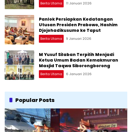
Ketahanan Ekologi
Berita Utama
11 Januari 2026
Panlok Persiapkan Kedatangan
Utusan Presiden Prabowo, Hashim
Djojohadikusumo ke Taput
Berita Utama
9 Januari 2026
M Yusuf Silaban Terpilih Menjadi
Ketua Umum Badan Kemakmuran
Masjid Taqwa Siborongborong
Berita Utama
6 Januari 2026
Popular Posts