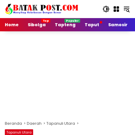
Langsung
ke
konten
Home
Sibolga
Tapteng
Taput
Samosir
Beranda
Daerah
Tapanuli Utara
Tapanuli Utara