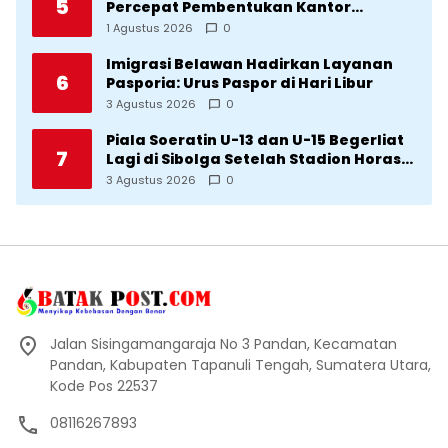
5
Percepat Pembentukan Kantor
Imigrasi Sumba Timur
1 Agustus 2026
0
Imigrasi Belawan Hadirkan Layanan
6
Pasporia: Urus Paspor di Hari Libur
3 Agustus 2026
0
Piala Soeratin U-13 dan U-15 Begerliat
7
Lagi di Sibolga Setelah Stadion Horas
Direvitalisasi Wali Kota
3 Agustus 2026
0
Jalan Sisingamangaraja No 3 Pandan, Kecamatan
Pandan, Kabupaten Tapanuli Tengah, Sumatera Utara,
Kode Pos 22537
08116267893