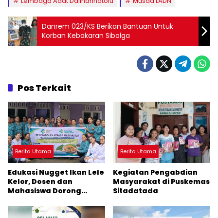
Lembaga Adat Dalihannatolu
Musda LADN
Danrem 023/KS Berikan Bantuan Untuk
Korban Kebakaran Sibolga
Pos Terkait
Berita Utama
Berita Utama
Edukasi Nugget Ikan Lele
Kegiatan Pengabdian
Kelor, Dosen dan
Masyarakat di Puskemas
Mahasiswa Dorong
Sitadatada
Pencegahan Stunting di
Desa Silangkitang