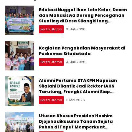
Edukasi Nugget Ikan Lele Kelor, Dosen
dan Mahasiswa Dorong Pencegahan
Stunting di Desa Silangkitang
Kecamatan Pahae Jae
Berita Utama
31 Juli 2026
Kegiatan Pengabdian Masyarakat di
Puskemas Sitadatada
Berita Utama
31 Juli 2026
Alumni Pertama STAKPN Haposan
Silalahi Dilantik Jadi Rektor IAKN
Tarutung, Frengki: Alumni Siap
Membekap
Berita Utama
11 Mei 2026
Utusan Khusus Presiden Hashim
Djojohadikusumo Tanam Sejuta
Pohon di Taput Memperkuat