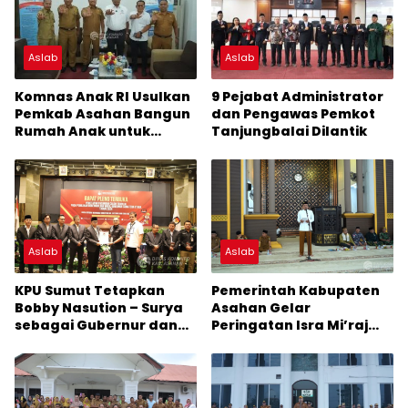
Aslab
Aslab
Komnas Anak RI Usulkan
9 Pejabat Administrator
Pemkab Asahan Bangun
dan Pengawas Pemkot
Rumah Anak untuk
Tanjungbalai Dilantik
Korban Kekerasan
Aslab
Aslab
KPU Sumut Tetapkan
Pemerintah Kabupaten
Bobby Nasution – Surya
Asahan Gelar
sebagai Gubernur dan
Peringatan Isra Mi’raj
Wakil Gubernur Terpilih
Nabi Muhammad SAW
2025-2030
1446 H/2025 M