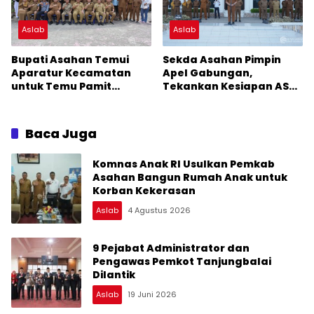
Aslab
Aslab
Bupati Asahan Temui
Sekda Asahan Pimpin
Aparatur Kecamatan
Apel Gabungan,
untuk Temu Pamit
Tekankan Kesiapan ASN
Jelang Akhir Masa
Sambut Bupati dan Wakil
Jabatan
Bupati Terpilih
Baca Juga
Komnas Anak RI Usulkan Pemkab
Asahan Bangun Rumah Anak untuk
Korban Kekerasan
Aslab
4 Agustus 2026
9 Pejabat Administrator dan
Pengawas Pemkot Tanjungbalai
Dilantik
Aslab
19 Juni 2026