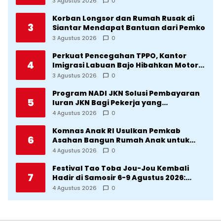
3 Agustus 2026
0
Korban Longsor dan Rumah Rusak di
3
Siantar Mendapat Bantuan dari Pemko
3 Agustus 2026
0
Perkuat Pencegahan TPPO, Kantor
4
Imigrasi Labuan Bajo Hibahkan Motor
Operasional ke Lima Desa di
3 Agustus 2026
0
Manggarai
Program NADI JKN Solusi Pembayaran
5
Iuran JKN Bagi Pekerja yang
Penghasilannya Tidak Tetap
4 Agustus 2026
0
Komnas Anak RI Usulkan Pemkab
6
Asahan Bangun Rumah Anak untuk
Korban Kekerasan
4 Agustus 2026
0
Festival Tao Toba Jou-Jou Kembali
7
Hadir di Samosir 6-9 Agustus 2026:
Datang Saksikan Kemeriahan dan Raih
4 Agustus 2026
0
Peluangnya