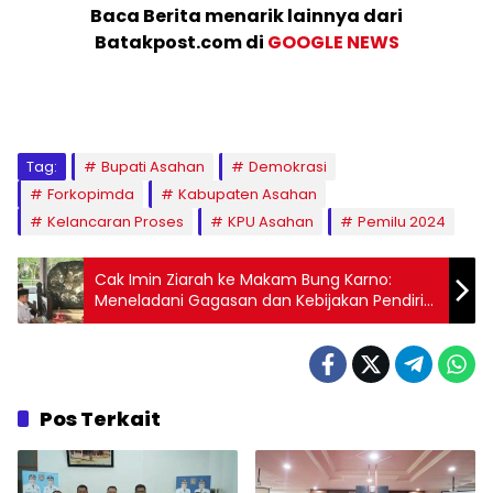
Baca Berita menarik lainnya dari
Batakpost.com di
GOOGLE NEWS
Tag:
Bupati Asahan
Demokrasi
Forkopimda
Kabupaten Asahan
Kelancaran Proses
KPU Asahan
Pemilu 2024
Cak Imin Ziarah ke Makam Bung Karno:
Meneladani Gagasan dan Kebijakan Pendiri
Bangsa
Pos Terkait