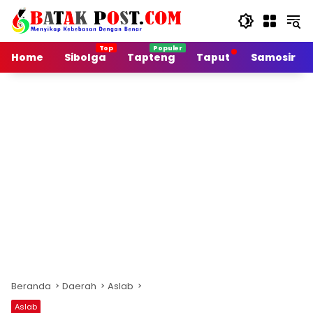
Langsung
ke
konten
Home
Sibolga
Tapteng
Taput
Samosir
Beranda
Daerah
Aslab
Aslab