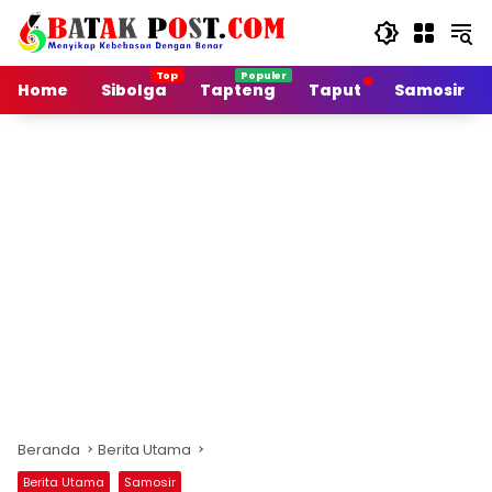
Langsung
ke
konten
Home
Sibolga
Tapteng
Taput
Samosir
Beranda
Berita Utama
Berita Utama
Samosir