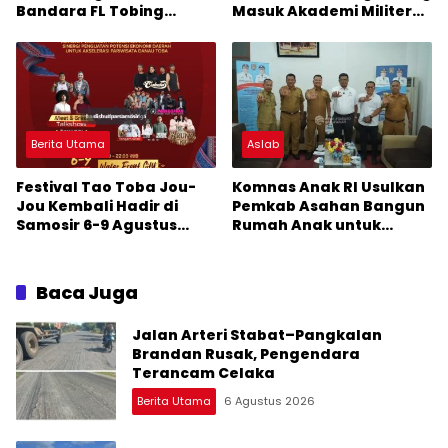
Bandara FL Tobing
Masuk Akademi Militer
Sibolga Menuju Jakarta
2026 Jalur Akselerasi
Jadi Perhatian Anggota
DPR RI Muhammad Lokot
Nasution
Berita Utama
Aslab
Festival Tao Toba Jou-
Komnas Anak RI Usulkan
Jou Kembali Hadir di
Pemkab Asahan Bangun
Samosir 6-9 Agustus
Rumah Anak untuk
2026: Datang Saksikan
Korban Kekerasan
Kemeriahan dan Raih
Peluangnya
Baca Juga
Jalan Arteri Stabat–Pangkalan
Brandan Rusak, Pengendara
Terancam Celaka
Berita Utama
6 Agustus 2026