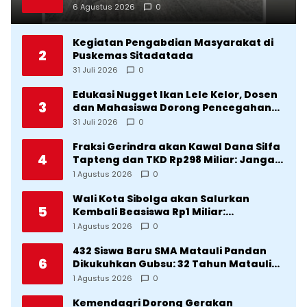
Terancam Celaka
6 Agustus 2026
0
Kegiatan Pengabdian Masyarakat di
2
Puskemas Sitadatada
31 Juli 2026
0
Edukasi Nugget Ikan Lele Kelor, Dosen
3
dan Mahasiswa Dorong Pencegahan
Stunting di Desa Silangkitang
31 Juli 2026
0
Kecamatan Pahae Jae
Fraksi Gerindra akan Kawal Dana Silfa
4
Tapteng dan TKD Rp298 Miliar: Jangan
Sampai Pekerjaan Pusat dan Provinsi
1 Agustus 2026
0
Diklaim Kerjaan Tapteng
Wali Kota Sibolga akan Salurkan
5
Kembali Beasiswa Rp1 Miliar:
Diproritaskan Mahasiswa Korban
1 Agustus 2026
0
Bencana
432 Siswa Baru SMA Matauli Pandan
6
Dikukuhkan Gubsu: 32 Tahun Matauli
Cetak SDM Unggul
1 Agustus 2026
0
Kemendagri Dorong Gerakan