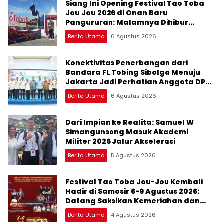
Siang Ini Opening Festival Tao Toba
Jou Jou 2026 di Onan Baru
Pangururan: Malamnya Dihibur
Marsada Band
Berita Utama
6 Agustus 2026
Konektivitas Penerbangan dari
Bandara FL Tobing Sibolga Menuju
Jakarta Jadi Perhatian Anggota DPR
RI Muhammad Lokot Nasution
Berita Utama
6 Agustus 2026
Dari Impian ke Realita: Samuel W
Simangunsong Masuk Akademi
Militer 2026 Jalur Akselerasi
Berita Utama
5 Agustus 2026
Festival Tao Toba Jou-Jou Kembali
Hadir di Samosir 6-9 Agustus 2026:
Datang Saksikan Kemeriahan dan
Raih Peluangnya
Berita Utama
4 Agustus 2026