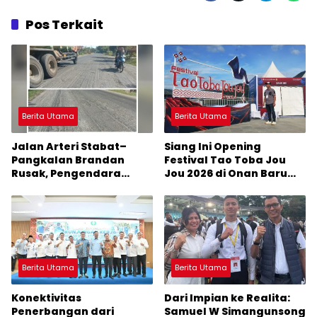
Pos Terkait
Berita Utama
Berita Utama
Jalan Arteri Stabat–
Siang Ini Opening
Pangkalan Brandan
Festival Tao Toba Jou
Rusak, Pengendara
Jou 2026 di Onan Baru
Terancam Celaka
Pangururan: Malamnya
Dihibur Marsada Band
Berita Utama
Berita Utama
Konektivitas
Dari Impian ke Realita:
Penerbangan dari
Samuel W Simangunsong