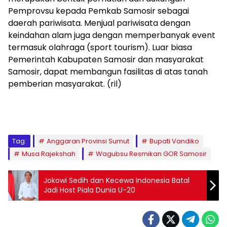
Pemprovsu kepada Pemkab Samosir sebagai
daerah pariwisata. Menjual pariwisata dengan
keindahan alam juga dengan memperbanyak event
termasuk olahraga (sport tourism). Luar biasa
Pemerintah Kabupaten Samosir dan masyarakat
Samosir, dapat membangun fasilitas di atas tanah
pemberian masyarakat. (ril)
Tag:
Anggaran Provinsi Sumut
Bupati Vandiko
Musa Rajekshah
Wagubsu Resmikan GOR Samosir
Jokowi Sedih dan Kecewa Indonesia Batal
Jadi Host Piala Dunia U-20