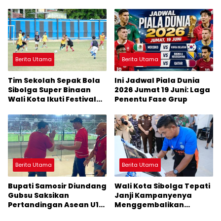
Horas Direvitalisasi Wali
dan Juara Dunia
Kota
Berita Utama
Berita Utama
Tim Sekolah Sepak Bola
Ini Jadwal Piala Dunia
Sibolga Super Binaan
2026 Jumat 19 Juni: Laga
Wali Kota Ikuti Festival
Penentu Fase Grup
Sepak Bola 2026 Piala
Presiden
Berita Utama
Berita Utama
Bupati Samosir Diundang
Wali Kota Sibolga Tepati
Gubsu Saksikan
Janji Kampanyenya
Pertandingan Asean U19
Menggembalikan
Boys’ Bank Sumut
Kejayaan Stadion Horas