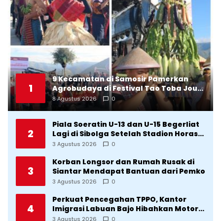
9 Kecamatan di Samosir Pamerkan
1
Agrobudaya di Festival Tao Toba Jou-
Jou 2026: Membranding Produk Lokal
8 Agustus 2026
0
agar Terkenal
Piala Soeratin U-13 dan U-15 Begerliat
2
Lagi di Sibolga Setelah Stadion Horas
Direvitalisasi Wali Kota
3 Agustus 2026
0
Korban Longsor dan Rumah Rusak di
3
Siantar Mendapat Bantuan dari Pemko
3 Agustus 2026
0
Perkuat Pencegahan TPPO, Kantor
4
Imigrasi Labuan Bajo Hibahkan Motor
Operasional ke Lima Desa di
3 Agustus 2026
0