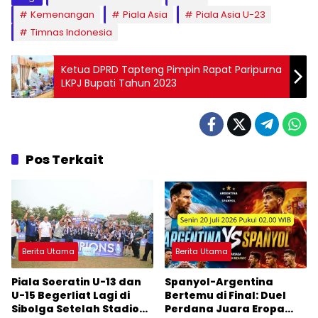
Kemenangan
Piala Asia
Piala Asia U-23
Timnas Indonesia
Ketua DPRD Tapteng Pimpin Rapat Paripurna
LKPJ Bupati Tahun 2023
Pos Terkait
Berita Utama
Berita Utama
Piala Soeratin U-13 dan
Spanyol-Argentina
U-15 Begerliat Lagi di
Bertemu di Final: Duel
Sibolga Setelah Stadion
Perdana Juara Eropa