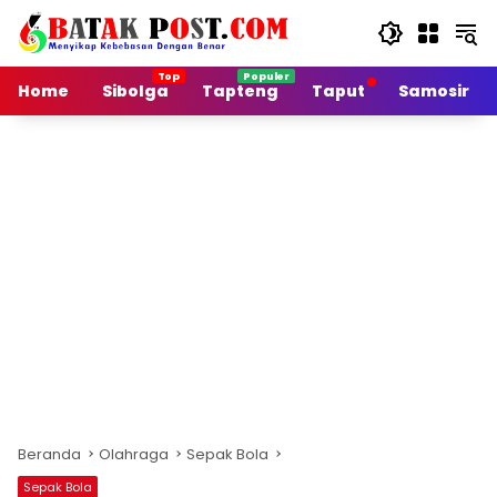
Langsung
ke
konten
Home
Sibolga
Tapteng
Taput
Samosir
Beranda
Olahraga
Sepak Bola
Sepak Bola