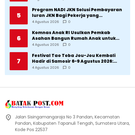
Manggarai
Program NADI JKN Solusi Pembayaran
5
Iuran JKN Bagi Pekerja yang
Penghasilannya Tidak Tetap
4 Agustus 2026
0
Komnas Anak RI Usulkan Pemkab
6
Asahan Bangun Rumah Anak untuk
Korban Kekerasan
4 Agustus 2026
0
Festival Tao Toba Jou-Jou Kembali
7
Hadir di Samosir 6-9 Agustus 2026:
Datang Saksikan Kemeriahan dan Raih
4 Agustus 2026
0
Peluangnya
Jalan Sisingamangaraja No 3 Pandan, Kecamatan
Pandan, Kabupaten Tapanuli Tengah, Sumatera Utara,
Kode Pos 22537