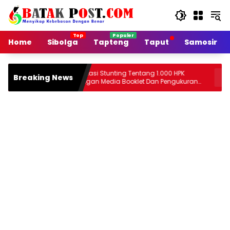
Langsung
ke
konten
Home
Sibolga
Tapteng
Taput
Samosir
Edukasi Stunting Tentang 1.000 HPK
Bank Ind
Breaking News
dengan Media Booklet Dan Pengukuran
Berbagai
Lingkar Lengan Atas pada Ibu Hamil
Agustus 