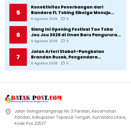
Konektivitas Penerbangan dari
5
Bandara FL Tobing Sibolga Menuju
Jakarta Jadi Perhatian Anggota DPR RI
6 Agustus 2026
0
Muhammad Lokot Nasution
Siang Ini Opening Festival Tao Toba
6
Jou Jou 2026 di Onan Baru Pangururan:
Malamnya Dihibur Marsada Band
6 Agustus 2026
0
Jalan Arteri Stabat–Pangkalan
7
Brandan Rusak, Pengendara
Terancam Celaka
6 Agustus 2026
0
Jalan Sisingamangaraja No 3 Pandan, Kecamatan
Pandan, Kabupaten Tapanuli Tengah, Sumatera Utara,
Kode Pos 22537