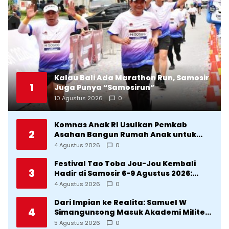
Kalau Bali Ada Marathon Run, Samosir
1
Juga Punya “Samosirun”
10 Agustus 2026
0
Komnas Anak RI Usulkan Pemkab
2
Asahan Bangun Rumah Anak untuk
Korban Kekerasan
4 Agustus 2026
0
Festival Tao Toba Jou-Jou Kembali
3
Hadir di Samosir 6-9 Agustus 2026:
Datang Saksikan Kemeriahan dan Raih
4 Agustus 2026
0
Peluangnya
Dari Impian ke Realita: Samuel W
4
Simangunsong Masuk Akademi Militer
2026 Jalur Akselerasi
5 Agustus 2026
0