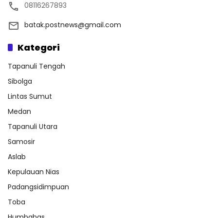
08116267893
batak.postnews@gmail.com
Kategori
Tapanuli Tengah
Sibolga
Lintas Sumut
Medan
Tapanuli Utara
Samosir
Aslab
Kepulauan Nias
Padangsidimpuan
Toba
Humbahas