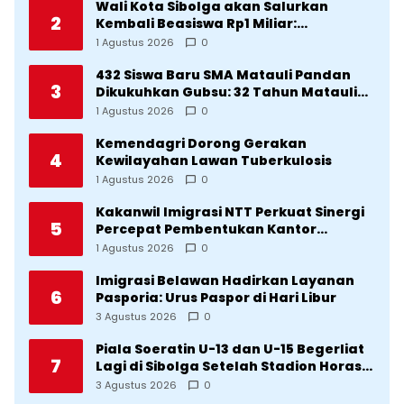
Wali Kota Sibolga akan Salurkan
2
Kembali Beasiswa Rp1 Miliar:
Diproritaskan Mahasiswa Korban
1 Agustus 2026
0
Bencana
432 Siswa Baru SMA Matauli Pandan
3
Dikukuhkan Gubsu: 32 Tahun Matauli
Cetak SDM Unggul
1 Agustus 2026
0
Kemendagri Dorong Gerakan
4
Kewilayahan Lawan Tuberkulosis
1 Agustus 2026
0
Kakanwil Imigrasi NTT Perkuat Sinergi
5
Percepat Pembentukan Kantor
Imigrasi Sumba Timur
1 Agustus 2026
0
Imigrasi Belawan Hadirkan Layanan
6
Pasporia: Urus Paspor di Hari Libur
3 Agustus 2026
0
Piala Soeratin U-13 dan U-15 Begerliat
7
Lagi di Sibolga Setelah Stadion Horas
Direvitalisasi Wali Kota
3 Agustus 2026
0