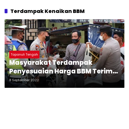
Terdampak Kenaikan BBM
Tapanuli Tengah
Masyarakat Terdampak
Penyesuaian Harga BBM Terima
Bansos dari Polres Tapteng
8 September 2022