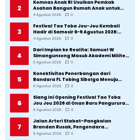
Komnas Anak RI Usulkan Pemkab
2
Asahan Bangun Rumah Anak untuk
Korban Kekerasan
4 Agustus 2026
0
Festival Tao Toba Jou-Jou Kembali
3
Hadir di Samosir 6-9 Agustus 2026:
Datang Saksikan Kemeriahan dan Raih
4 Agustus 2026
0
Peluangnya
Dari Impian ke Realita: Samuel W
4
Simangunsong Masuk Akademi Militer
2026 Jalur Akselerasi
5 Agustus 2026
0
Konektivitas Penerbangan dari
5
Bandara FL Tobing Sibolga Menuju
Jakarta Jadi Perhatian Anggota DPR RI
6 Agustus 2026
0
Muhammad Lokot Nasution
Siang Ini Opening Festival Tao Toba
6
Jou Jou 2026 di Onan Baru Pangururan:
Malamnya Dihibur Marsada Band
6 Agustus 2026
0
Jalan Arteri Stabat–Pangkalan
7
Brandan Rusak, Pengendara
Terancam Celaka
6 Agustus 2026
0