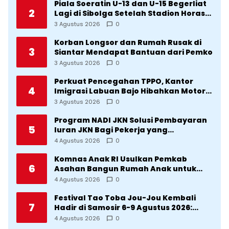
Piala Soeratin U-13 dan U-15 Begerliat
2
Lagi di Sibolga Setelah Stadion Horas
Direvitalisasi Wali Kota
3 Agustus 2026
0
Korban Longsor dan Rumah Rusak di
3
Siantar Mendapat Bantuan dari Pemko
3 Agustus 2026
0
Perkuat Pencegahan TPPO, Kantor
4
Imigrasi Labuan Bajo Hibahkan Motor
Operasional ke Lima Desa di
3 Agustus 2026
0
Manggarai
Program NADI JKN Solusi Pembayaran
5
Iuran JKN Bagi Pekerja yang
Penghasilannya Tidak Tetap
4 Agustus 2026
0
Komnas Anak RI Usulkan Pemkab
6
Asahan Bangun Rumah Anak untuk
Korban Kekerasan
4 Agustus 2026
0
Festival Tao Toba Jou-Jou Kembali
7
Hadir di Samosir 6-9 Agustus 2026:
Datang Saksikan Kemeriahan dan Raih
4 Agustus 2026
0
Peluangnya