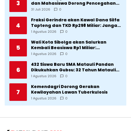
3
dan Mahasiswa Dorong Pencegahan
Stunting di Desa Silangkitang
31 Juli 2026
0
Kecamatan Pahae Jae
Fraksi Gerindra akan Kawal Dana Silfa
4
Tapteng dan TKD Rp298 Miliar: Jangan
Sampai Pekerjaan Pusat dan Provinsi
1 Agustus 2026
0
Diklaim Kerjaan Tapteng
Wali Kota Sibolga akan Salurkan
5
Kembali Beasiswa Rp1 Miliar:
Diproritaskan Mahasiswa Korban
1 Agustus 2026
0
Bencana
432 Siswa Baru SMA Matauli Pandan
6
Dikukuhkan Gubsu: 32 Tahun Matauli
Cetak SDM Unggul
1 Agustus 2026
0
Kemendagri Dorong Gerakan
7
Kewilayahan Lawan Tuberkulosis
1 Agustus 2026
0