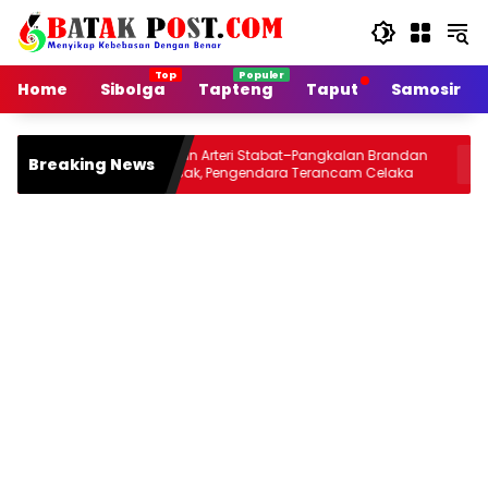
Langsung
ke
konten
Home
Sibolga
Tapteng
Taput
Samosir
Jalan Arteri Stabat–Pangkalan Brandan
Siang Ini 
Breaking News
Rusak, Pengendara Terancam Celaka
Jou 2026 
Malamnya