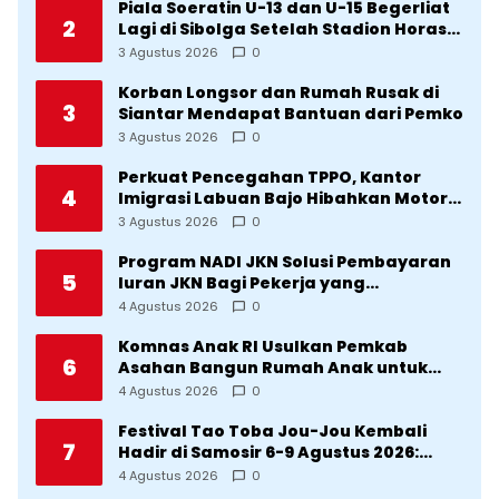
Piala Soeratin U-13 dan U-15 Begerliat
2
Lagi di Sibolga Setelah Stadion Horas
Direvitalisasi Wali Kota
3 Agustus 2026
0
Korban Longsor dan Rumah Rusak di
3
Siantar Mendapat Bantuan dari Pemko
3 Agustus 2026
0
Perkuat Pencegahan TPPO, Kantor
4
Imigrasi Labuan Bajo Hibahkan Motor
Operasional ke Lima Desa di
3 Agustus 2026
0
Manggarai
Program NADI JKN Solusi Pembayaran
5
Iuran JKN Bagi Pekerja yang
Penghasilannya Tidak Tetap
4 Agustus 2026
0
Komnas Anak RI Usulkan Pemkab
6
Asahan Bangun Rumah Anak untuk
Korban Kekerasan
4 Agustus 2026
0
Festival Tao Toba Jou-Jou Kembali
7
Hadir di Samosir 6-9 Agustus 2026:
Datang Saksikan Kemeriahan dan Raih
4 Agustus 2026
0
Peluangnya