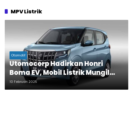
MPV Listrik
Otomotif
Utomocorp Hadirkan Honri
Boma EV, Mobil Listrik Mungil
Bergaya Alphard di IIMS 2025
10 Februari 2025