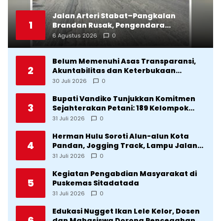
Jalan Arteri Stabat–Pangkalan
1
Brandan Rusak, Pengendara
Terancam Celaka
6 Agustus 2026
0
Belum Memenuhi Asas Transparansi,
2
Akuntabilitas dan Keterbukaan
Informasi, DPRD Tolak Ranperda
30 Juli 2026
0
Pertanggungjawaban APBD Tapteng
2025
Bupati Vandiko Tunjukkan Komitmen
3
Sejahterakan Petani: 189 Kelompok
Tani Terima Bibit dan Alsintan
31 Juli 2026
0
Herman Hulu Soroti Alun-alun Kota
4
Pandan, Jogging Track, Lampu Jalan
Lingkar Kota yang Tak Terurus
31 Juli 2026
0
Kegiatan Pengabdian Masyarakat di
5
Puskemas Sitadatada
31 Juli 2026
0
Edukasi Nugget Ikan Lele Kelor, Dosen
6
dan Mahasiswa Dorong Pencegahan