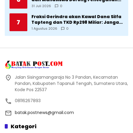
Stunting di Desa Silangkitang
31 Juli 2026
0
Kecamatan Pahae Jae
Fraksi Gerindra akan Kawal Dana Silfa
7
Tapteng dan TKD Rp298 Miliar: Jangan
Sampai Pekerjaan Pusat dan Provinsi
1 Agustus 2026
0
Diklaim Kerjaan Tapteng
Jalan Sisingamangaraja No 3 Pandan, Kecamatan
Pandan, Kabupaten Tapanuli Tengah, Sumatera Utara,
Kode Pos 22537
08116267893
batak.postnews@gmail.com
Kategori