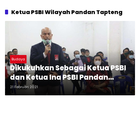
Ketua PSBI Wilayah Pandan Tapteng
Budaya
Dikukuhkan Sebagai Ketua PSBI
dan Ketua Ina PSBI Pandan
Tapanuli Tengah
21 Februari 2021