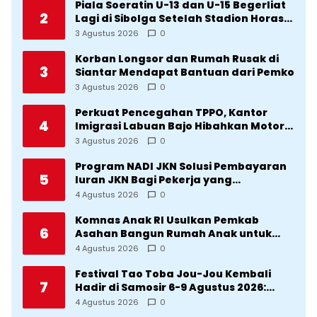
Piala Soeratin U-13 dan U-15 Begerliat
2
Lagi di Sibolga Setelah Stadion Horas
Direvitalisasi Wali Kota
3 Agustus 2026
0
Korban Longsor dan Rumah Rusak di
3
Siantar Mendapat Bantuan dari Pemko
3 Agustus 2026
0
Perkuat Pencegahan TPPO, Kantor
4
Imigrasi Labuan Bajo Hibahkan Motor
Operasional ke Lima Desa di
3 Agustus 2026
0
Manggarai
Program NADI JKN Solusi Pembayaran
5
Iuran JKN Bagi Pekerja yang
Penghasilannya Tidak Tetap
4 Agustus 2026
0
Komnas Anak RI Usulkan Pemkab
6
Asahan Bangun Rumah Anak untuk
Korban Kekerasan
4 Agustus 2026
0
Festival Tao Toba Jou-Jou Kembali
7
Hadir di Samosir 6-9 Agustus 2026:
Datang Saksikan Kemeriahan dan Raih
4 Agustus 2026
0
Peluangnya