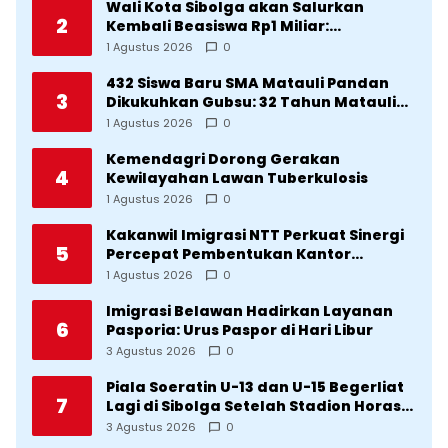
Wali Kota Sibolga akan Salurkan
2
Kembali Beasiswa Rp1 Miliar:
Diproritaskan Mahasiswa Korban
1 Agustus 2026
0
Bencana
432 Siswa Baru SMA Matauli Pandan
3
Dikukuhkan Gubsu: 32 Tahun Matauli
Cetak SDM Unggul
1 Agustus 2026
0
Kemendagri Dorong Gerakan
4
Kewilayahan Lawan Tuberkulosis
1 Agustus 2026
0
Kakanwil Imigrasi NTT Perkuat Sinergi
5
Percepat Pembentukan Kantor
Imigrasi Sumba Timur
1 Agustus 2026
0
Imigrasi Belawan Hadirkan Layanan
6
Pasporia: Urus Paspor di Hari Libur
3 Agustus 2026
0
Piala Soeratin U-13 dan U-15 Begerliat
7
Lagi di Sibolga Setelah Stadion Horas
Direvitalisasi Wali Kota
3 Agustus 2026
0