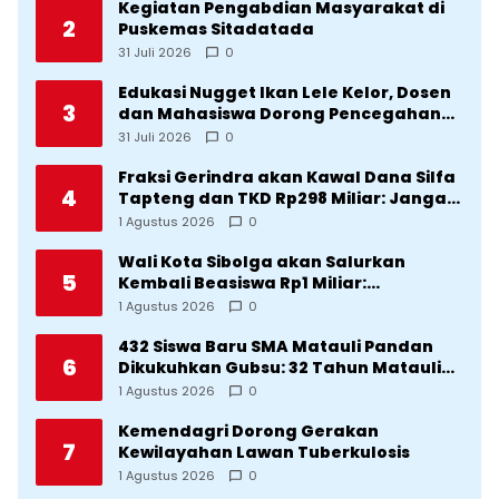
Kegiatan Pengabdian Masyarakat di
2
Puskemas Sitadatada
31 Juli 2026
0
Edukasi Nugget Ikan Lele Kelor, Dosen
3
dan Mahasiswa Dorong Pencegahan
Stunting di Desa Silangkitang
31 Juli 2026
0
Kecamatan Pahae Jae
Fraksi Gerindra akan Kawal Dana Silfa
4
Tapteng dan TKD Rp298 Miliar: Jangan
Sampai Pekerjaan Pusat dan Provinsi
1 Agustus 2026
0
Diklaim Kerjaan Tapteng
Wali Kota Sibolga akan Salurkan
5
Kembali Beasiswa Rp1 Miliar:
Diproritaskan Mahasiswa Korban
1 Agustus 2026
0
Bencana
432 Siswa Baru SMA Matauli Pandan
6
Dikukuhkan Gubsu: 32 Tahun Matauli
Cetak SDM Unggul
1 Agustus 2026
0
Kemendagri Dorong Gerakan
7
Kewilayahan Lawan Tuberkulosis
1 Agustus 2026
0