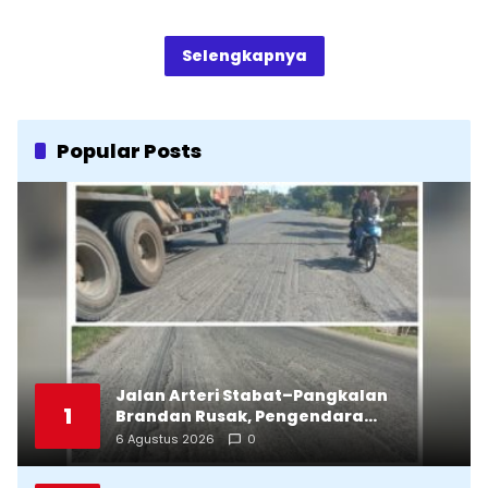
Selengkapnya
Popular Posts
Jalan Arteri Stabat–Pangkalan
1
Brandan Rusak, Pengendara
Terancam Celaka
6 Agustus 2026
0