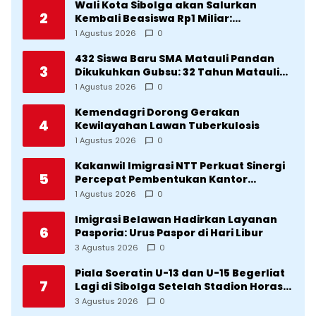
Wali Kota Sibolga akan Salurkan
2
Kembali Beasiswa Rp1 Miliar:
Diproritaskan Mahasiswa Korban
1 Agustus 2026
0
Bencana
432 Siswa Baru SMA Matauli Pandan
3
Dikukuhkan Gubsu: 32 Tahun Matauli
Cetak SDM Unggul
1 Agustus 2026
0
Kemendagri Dorong Gerakan
4
Kewilayahan Lawan Tuberkulosis
1 Agustus 2026
0
Kakanwil Imigrasi NTT Perkuat Sinergi
5
Percepat Pembentukan Kantor
Imigrasi Sumba Timur
1 Agustus 2026
0
Imigrasi Belawan Hadirkan Layanan
6
Pasporia: Urus Paspor di Hari Libur
3 Agustus 2026
0
Piala Soeratin U-13 dan U-15 Begerliat
7
Lagi di Sibolga Setelah Stadion Horas
Direvitalisasi Wali Kota
3 Agustus 2026
0