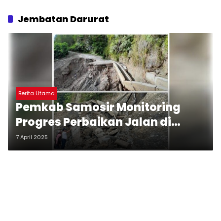
Jembatan Darurat
Berita Utama
Pemkab Samosir Monitoring
Progres Perbaikan Jalan di
Sigarantung yang Longsor
7 April 2025