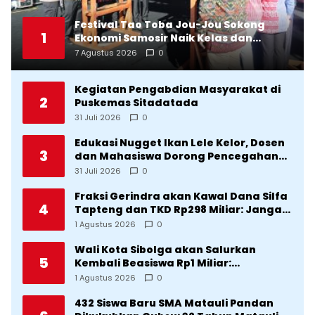
Festival Tao Toba Jou-Jou Sokong
1
Ekonomi Samosir Naik Kelas dan
Pariwisata Menjadi Sumber
7 Agustus 2026
0
Pertumbuhan Ekonomi Baru
Kegiatan Pengabdian Masyarakat di
2
Puskemas Sitadatada
31 Juli 2026
0
Edukasi Nugget Ikan Lele Kelor, Dosen
3
dan Mahasiswa Dorong Pencegahan
Stunting di Desa Silangkitang
31 Juli 2026
0
Kecamatan Pahae Jae
Fraksi Gerindra akan Kawal Dana Silfa
4
Tapteng dan TKD Rp298 Miliar: Jangan
Sampai Pekerjaan Pusat dan Provinsi
1 Agustus 2026
0
Diklaim Kerjaan Tapteng
Wali Kota Sibolga akan Salurkan
5
Kembali Beasiswa Rp1 Miliar:
Diproritaskan Mahasiswa Korban
1 Agustus 2026
0
Bencana
432 Siswa Baru SMA Matauli Pandan