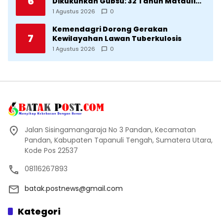
6
Dikukuhkan Gubsu: 32 Tahun Matauli
Cetak SDM Unggul
1 Agustus 2026
0
Kemendagri Dorong Gerakan
7
Kewilayahan Lawan Tuberkulosis
1 Agustus 2026
0
Jalan Sisingamangaraja No 3 Pandan, Kecamatan
Pandan, Kabupaten Tapanuli Tengah, Sumatera Utara,
Kode Pos 22537
08116267893
batak.postnews@gmail.com
Kategori