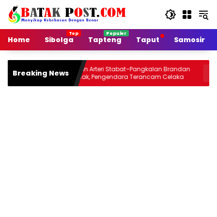
Langsung
ke
konten
Home
Sibolga
Tapteng
Taput
Samosir
Jalan Arteri Stabat–Pangkalan Brandan
Siang Ini
Breaking News
Rusak, Pengendara Terancam Celaka
Jou 2026
n
Malamnya