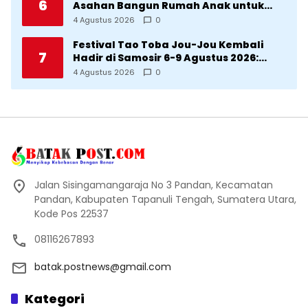
6
Asahan Bangun Rumah Anak untuk
Korban Kekerasan
4 Agustus 2026
0
Festival Tao Toba Jou-Jou Kembali
7
Hadir di Samosir 6-9 Agustus 2026:
Datang Saksikan Kemeriahan dan Raih
4 Agustus 2026
0
Peluangnya
Jalan Sisingamangaraja No 3 Pandan, Kecamatan
Pandan, Kabupaten Tapanuli Tengah, Sumatera Utara,
Kode Pos 22537
08116267893
batak.postnews@gmail.com
Kategori