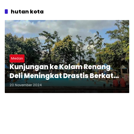
hutan kota
Medan
Kunjungan ke Kolam Renang
Deli Meningkat Drastis Berkat
Pembenahan
20 November 2024