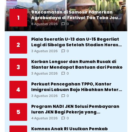
9 Kecamatan di Samosir Pamerkan
1
Agrobudaya di Festival Tao Toba Jou-
Jou 2026: Membranding Produk Lokal
8 Agustus 2026
0
agar Terkenal
Piala Soeratin U-13 dan U-15 Begerliat
2
Lagi di Sibolga Setelah Stadion Horas
Direvitalisasi Wali Kota
3 Agustus 2026
0
Korban Longsor dan Rumah Rusak di
3
Siantar Mendapat Bantuan dari Pemko
3 Agustus 2026
0
Perkuat Pencegahan TPPO, Kantor
4
Imigrasi Labuan Bajo Hibahkan Motor
Operasional ke Lima Desa di
3 Agustus 2026
0
Manggarai
Program NADI JKN Solusi Pembayaran
5
Iuran JKN Bagi Pekerja yang
Penghasilannya Tidak Tetap
4 Agustus 2026
0
Komnas Anak RI Usulkan Pemkab