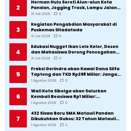
Herman Hulu Soroti Alun-alun Kota
2
Pandan, Jogging Track, Lampu Jalan
Lingkar Kota yang Tak Terurus
31 Juli 2026
0
Kegiatan Pengabdian Masyarakat di
3
Puskemas Sitadatada
31 Juli 2026
0
Edukasi Nugget Ikan Lele Kelor, Dosen
4
dan Mahasiswa Dorong Pencegahan
Stunting di Desa Silangkitang
31 Juli 2026
0
Kecamatan Pahae Jae
Fraksi Gerindra akan Kawal Dana Silfa
5
Tapteng dan TKD Rp298 Miliar: Jangan
Sampai Pekerjaan Pusat dan Provinsi
1 Agustus 2026
0
Diklaim Kerjaan Tapteng
Wali Kota Sibolga akan Salurkan
6
Kembali Beasiswa Rp1 Miliar:
Diproritaskan Mahasiswa Korban
1 Agustus 2026
0
Bencana
432 Siswa Baru SMA Matauli Pandan
7
Dikukuhkan Gubsu: 32 Tahun Matauli
Cetak SDM Unggul
1 Agustus 2026
0