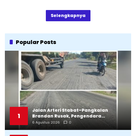
Selengkapnya
Popular Posts
Jalan Arteri Stabat–Pangkalan
1
Brandan Rusak, Pengendara
Terancam Celaka
6 Agustus 2026
0