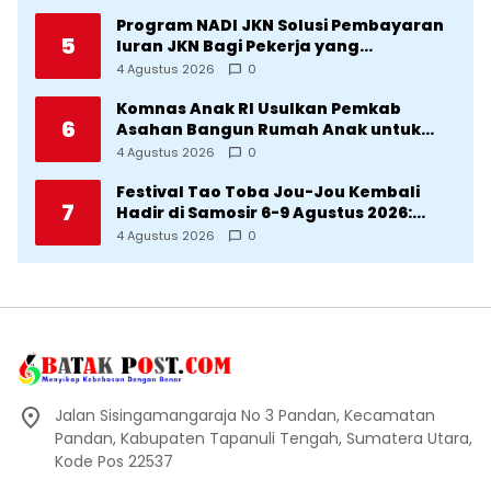
Manggarai
Program NADI JKN Solusi Pembayaran
5
Iuran JKN Bagi Pekerja yang
Penghasilannya Tidak Tetap
4 Agustus 2026
0
Komnas Anak RI Usulkan Pemkab
6
Asahan Bangun Rumah Anak untuk
Korban Kekerasan
4 Agustus 2026
0
Festival Tao Toba Jou-Jou Kembali
7
Hadir di Samosir 6-9 Agustus 2026:
Datang Saksikan Kemeriahan dan Raih
4 Agustus 2026
0
Peluangnya
Jalan Sisingamangaraja No 3 Pandan, Kecamatan
Pandan, Kabupaten Tapanuli Tengah, Sumatera Utara,
Kode Pos 22537