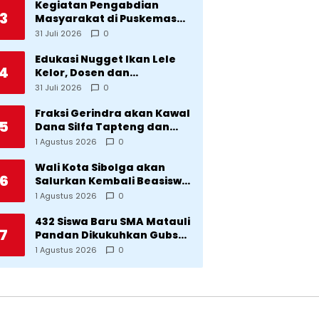
Kegiatan Pengabdian
3
Masyarakat di Puskemas
Sitadatada
31 Juli 2026
0
Edukasi Nugget Ikan Lele
4
Kelor, Dosen dan
Mahasiswa Dorong
31 Juli 2026
0
Pencegahan Stunting di
Desa Silangkitang
Fraksi Gerindra akan Kawal
5
Kecamatan Pahae Jae
Dana Silfa Tapteng dan
TKD Rp298 Miliar: Jangan
1 Agustus 2026
0
Sampai Pekerjaan Pusat
dan Provinsi Diklaim
Wali Kota Sibolga akan
6
Kerjaan Tapteng
Salurkan Kembali Beasiswa
Rp1 Miliar: Diproritaskan
1 Agustus 2026
0
Mahasiswa Korban
Bencana
432 Siswa Baru SMA Matauli
7
Pandan Dikukuhkan Gubsu:
32 Tahun Matauli Cetak
1 Agustus 2026
0
SDM Unggul