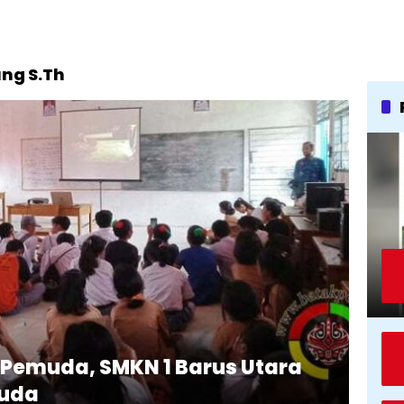
ng S.Th
 Pemuda, SMKN 1 Barus Utara
ruda