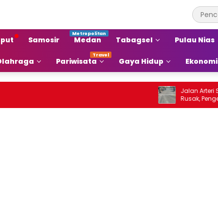
put
Samosir
Medan
Tabagsel
Pulau Nias
Olahraga
Pariwisata
Gaya Hidup
Ekonomi
Jalan Arteri Staba
Rusak, Pengendara