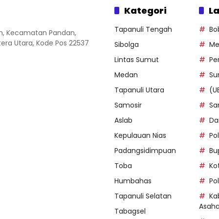
Kategori
La
Tapanuli Tengah
Bo
an, Kecamatan Pandan,
ra Utara, Kode Pos 22537
Sibolga
Me
Lintas Sumut
Pe
Medan
Su
Tapanuli Utara
(U
Samosir
Sa
Aslab
Da
Kepulauan Nias
Po
Padangsidimpuan
Bu
Toba
Ko
Humbahas
Po
Tapanuli Selatan
Ka
Asah
Tabagsel