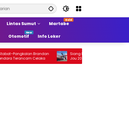
Lintas Sumut
Martabe
Otomotif
Info Loker
t–Pangkalan Brandan
Siang Ini Opening Festival Tao Toba Jou
 Terancam Celaka
Jou 2026 di Onan Baru Pangururan:
Malamnya Dihibur Marsada Band