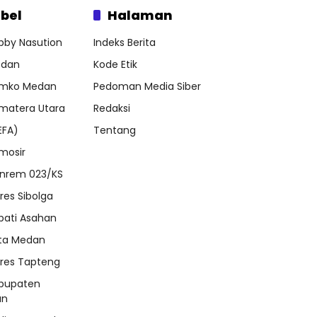
bel
Halaman
bby Nasution
Indeks Berita
dan
Kode Etik
mko Medan
Pedoman Media Siber
matera Utara
Redaksi
EFA)
Tentang
mosir
nrem 023/KS
lres Sibolga
pati Asahan
ta Medan
lres Tapteng
bupaten
an