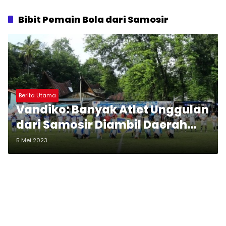
Bibit Pemain Bola dari Samosir
Berita Utama
Vandiko: Banyak Atlet Unggulan
dari Samosir Diambil Daerah
Lain
5 Mei 2023