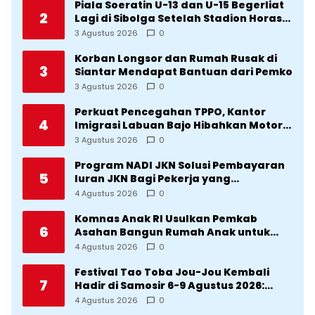
Piala Soeratin U-13 dan U-15 Begerliat
2
Lagi di Sibolga Setelah Stadion Horas
Direvitalisasi Wali Kota
3 Agustus 2026
0
Korban Longsor dan Rumah Rusak di
3
Siantar Mendapat Bantuan dari Pemko
3 Agustus 2026
0
Perkuat Pencegahan TPPO, Kantor
4
Imigrasi Labuan Bajo Hibahkan Motor
Operasional ke Lima Desa di
3 Agustus 2026
0
Manggarai
Program NADI JKN Solusi Pembayaran
5
Iuran JKN Bagi Pekerja yang
Penghasilannya Tidak Tetap
4 Agustus 2026
0
Komnas Anak RI Usulkan Pemkab
6
Asahan Bangun Rumah Anak untuk
Korban Kekerasan
4 Agustus 2026
0
Festival Tao Toba Jou-Jou Kembali
7
Hadir di Samosir 6-9 Agustus 2026:
Datang Saksikan Kemeriahan dan Raih
4 Agustus 2026
0
Peluangnya