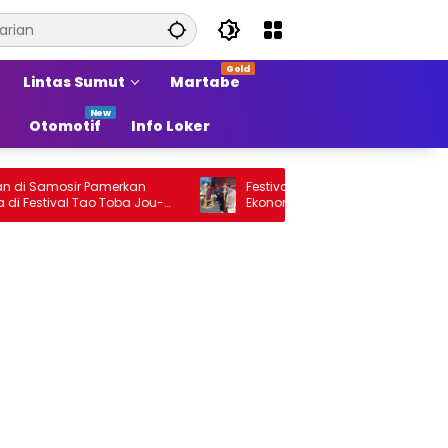
Lintas Sumut
Martabe
Otomotif
Info Loker
mosir Pamerkan
Festival Tao Toba Jou-Jou Sokong
ival Tao Toba Jou-
Ekonomi Samosir Naik Kelas dan
ing Produk Lokal
Pariwisata Menjadi Sumber Pertumbuha
Ekonomi Baru