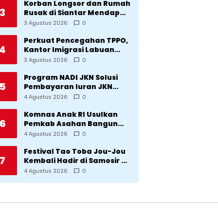
Korban Longsor dan Rumah
3
Rusak di Siantar Mendapat
Bantuan dari Pemko
3 Agustus 2026
0
Perkuat Pencegahan TPPO,
4
Kantor Imigrasi Labuan
Bajo Hibahkan Motor
3 Agustus 2026
0
Operasional ke Lima Desa
di Manggarai
Program NADI JKN Solusi
5
Pembayaran Iuran JKN
Bagi Pekerja yang
4 Agustus 2026
0
Penghasilannya Tidak
Tetap
Komnas Anak RI Usulkan
6
Pemkab Asahan Bangun
Rumah Anak untuk Korban
4 Agustus 2026
0
Kekerasan
Festival Tao Toba Jou-Jou
7
Kembali Hadir di Samosir 6-
9 Agustus 2026: Datang
4 Agustus 2026
0
Saksikan Kemeriahan dan
Raih Peluangnya