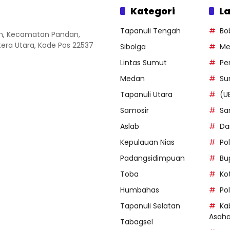
Kategori
La
Tapanuli Tengah
Bo
an, Kecamatan Pandan,
ra Utara, Kode Pos 22537
Sibolga
Me
Lintas Sumut
Pe
Medan
Su
Tapanuli Utara
(U
Samosir
Sa
Aslab
Da
Kepulauan Nias
Po
Padangsidimpuan
Bu
Toba
Ko
Humbahas
Po
Tapanuli Selatan
Ka
Asah
Tabagsel