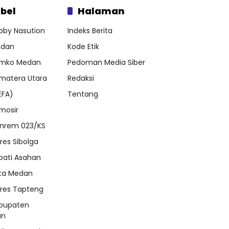
bel
Halaman
bby Nasution
Indeks Berita
dan
Kode Etik
mko Medan
Pedoman Media Siber
matera Utara
Redaksi
EFA)
Tentang
mosir
nrem 023/KS
lres Sibolga
pati Asahan
ta Medan
lres Tapteng
bupaten
an