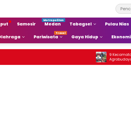
put
Samosir
Medan
Tabagsel
Pulau Nias
Olahraga
Pariwisata
Gaya Hidup
Ekonomi
9 Kecamatan di Sa
Agrobudaya di Fest
Jou 2026: Membrand
agar Terkenal