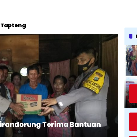
i Tapteng
Sirandorung Terima Bantuan