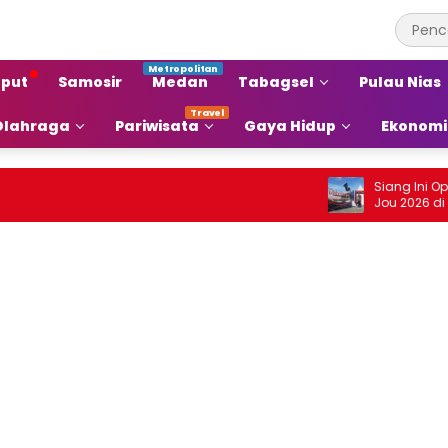
put
Samosir
Medan
Tabagsel
Pulau Nias
Olahraga
Pariwisata
Gaya Hidup
Ekonomi
Siang Ini Opening F
Jou 2026 di Onan B
Malamnya Dihibur