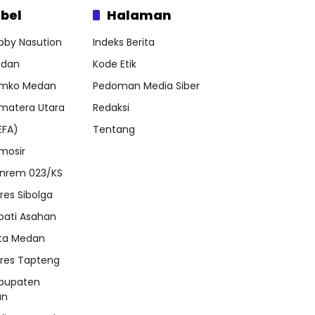
bel
Halaman
bby Nasution
Indeks Berita
dan
Kode Etik
mko Medan
Pedoman Media Siber
matera Utara
Redaksi
EFA)
Tentang
mosir
nrem 023/KS
lres Sibolga
pati Asahan
ta Medan
lres Tapteng
bupaten
an