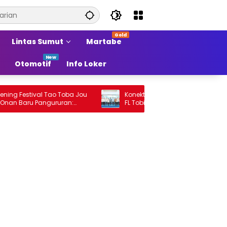
Lintas Sumut
Martabe
Otomotif
Info Loker
estival Tao Toba Jou
Konektivitas Penerbangan dari Bandara
aru Pangururan:
FL Tobing Sibolga Menuju Jakarta Jadi
 Marsada Band
Perhatian Anggota DPR RI Muhammad
Lokot Nasution