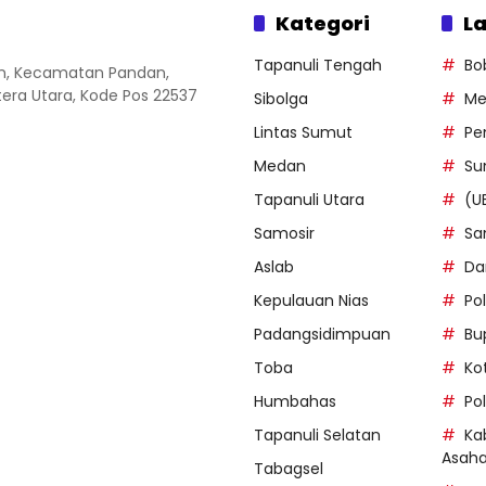
Kategori
La
Tapanuli Tengah
Bo
an, Kecamatan Pandan,
ra Utara, Kode Pos 22537
Sibolga
Me
Lintas Sumut
Pe
Medan
Su
Tapanuli Utara
(U
Samosir
Sa
Aslab
Da
Kepulauan Nias
Po
Padangsidimpuan
Bu
Toba
Ko
Humbahas
Po
Tapanuli Selatan
Ka
Asah
Tabagsel