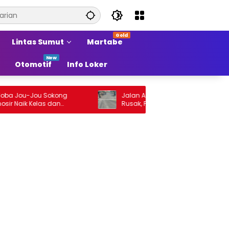
Lintas Sumut
Martabe
Otomotif
Info Loker
ou-Jou Sokong
Jalan Arteri Stabat–Pangkalan Brandan
k Kelas dan
Rusak, Pengendara Terancam Celaka
Sumber Pertumbuhan