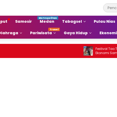
put
Samosir
Medan
Tabagsel
Pulau Nias
Olahraga
Pariwisata
Gaya Hidup
Ekonomi
Festival Tao Toba J
Ekonomi Samosir Nai
Pariwisata Menjadi 
Ekonomi Baru