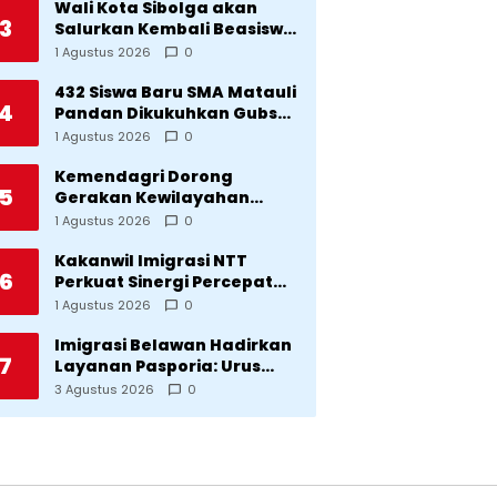
dan Provinsi Diklaim
Wali Kota Sibolga akan
3
Kerjaan Tapteng
Salurkan Kembali Beasiswa
Rp1 Miliar: Diproritaskan
1 Agustus 2026
0
Mahasiswa Korban
Bencana
432 Siswa Baru SMA Matauli
4
Pandan Dikukuhkan Gubsu:
32 Tahun Matauli Cetak
1 Agustus 2026
0
SDM Unggul
Kemendagri Dorong
5
Gerakan Kewilayahan
Lawan Tuberkulosis
1 Agustus 2026
0
Kakanwil Imigrasi NTT
6
Perkuat Sinergi Percepat
Pembentukan Kantor
1 Agustus 2026
0
Imigrasi Sumba Timur
Imigrasi Belawan Hadirkan
7
Layanan Pasporia: Urus
Paspor di Hari Libur
3 Agustus 2026
0