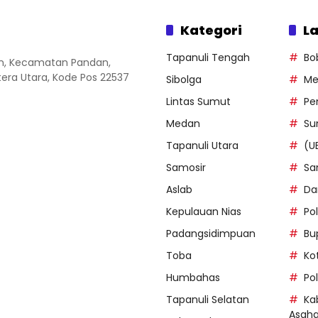
Kategori
La
Tapanuli Tengah
Bo
an, Kecamatan Pandan,
ra Utara, Kode Pos 22537
Sibolga
Me
Lintas Sumut
Pe
Medan
Su
Tapanuli Utara
(U
Samosir
Sa
Aslab
Da
Kepulauan Nias
Po
Padangsidimpuan
Bu
Toba
Ko
Humbahas
Po
Tapanuli Selatan
Ka
Asah