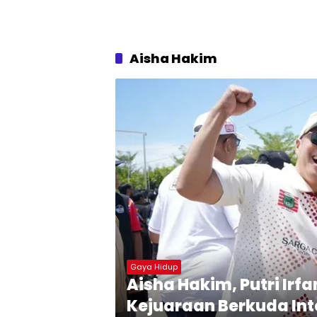
Aisha Hakim
Gaya Hidup
Aisha Hakim, Putri Irfa
Kejuaraan Berkuda Int