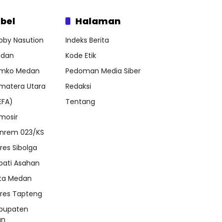
bel
Halaman
bby Nasution
Indeks Berita
dan
Kode Etik
mko Medan
Pedoman Media Siber
matera Utara
Redaksi
EFA)
Tentang
mosir
nrem 023/KS
lres Sibolga
pati Asahan
ta Medan
lres Tapteng
bupaten
an