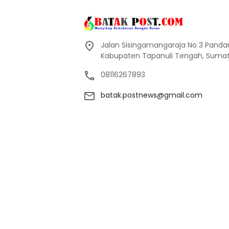
Jalan Sisingamangaraja No 3 Pand
Kabupaten Tapanuli Tengah, Sumate
08116267893
batak.postnews@gmail.com