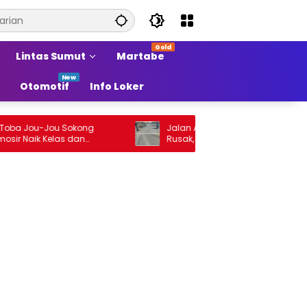
Lintas Sumut
Martabe
Otomotif
Info Loker
Jou-Jou Sokong
Jalan Arteri Stabat–Pangkalan Brandan
ik Kelas dan
Rusak, Pengendara Terancam Celaka
 Sumber Pertumbuhan