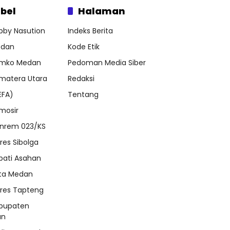
bel
Halaman
bby Nasution
Indeks Berita
dan
Kode Etik
mko Medan
Pedoman Media Siber
matera Utara
Redaksi
EFA)
Tentang
mosir
nrem 023/KS
lres Sibolga
pati Asahan
ta Medan
lres Tapteng
bupaten
an