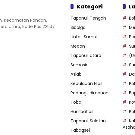
Kategori
La
Tapanuli Tengah
Bo
an, Kecamatan Pandan,
ra Utara, Kode Pos 22537
Sibolga
Me
Lintas Sumut
Pe
Medan
Su
Tapanuli Utara
(U
Samosir
Sa
Aslab
Da
Kepulauan Nias
Po
Padangsidimpuan
Bu
Toba
Ko
Humbahas
Po
Tapanuli Selatan
Ka
Asah
Tabagsel