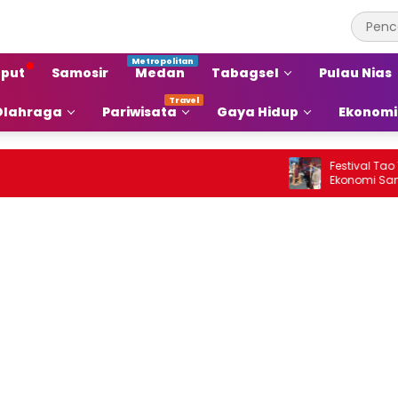
put
Samosir
Medan
Tabagsel
Pulau Nias
Olahraga
Pariwisata
Gaya Hidup
Ekonomi
Festival Tao Toba 
Ekonomi Samosir Na
Pariwisata Menjadi
Ekonomi Baru