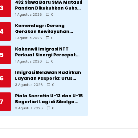
Bencana
432 Siswa Baru SMA Matauli
3
Pandan Dikukuhkan Gubsu:
32 Tahun Matauli Cetak
1 Agustus 2026
0
SDM Unggul
Kemendagri Dorong
4
Gerakan Kewilayahan
Lawan Tuberkulosis
1 Agustus 2026
0
Kakanwil Imigrasi NTT
5
Perkuat Sinergi Percepat
Pembentukan Kantor
1 Agustus 2026
0
Imigrasi Sumba Timur
Imigrasi Belawan Hadirkan
6
Layanan Pasporia: Urus
Paspor di Hari Libur
3 Agustus 2026
0
Piala Soeratin U-13 dan U-15
7
Begerliat Lagi di Sibolga
Setelah Stadion Horas
3 Agustus 2026
0
Direvitalisasi Wali Kota